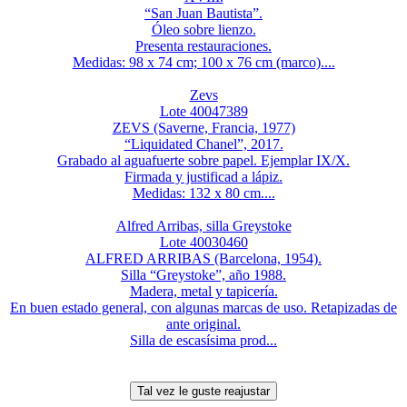
“San Juan Bautista”.
Óleo sobre lienzo.
Presenta restauraciones.
Medidas: 98 x 74 cm; 100 x 76 cm (marco)....
Zevs
Lote 40047389
ZEVS (Saverne, Francia, 1977)
“Liquidated Chanel”, 2017.
Grabado al aguafuerte sobre papel. Ejemplar IX/X.
Firmada y justificad a lápiz.
Medidas: 132 x 80 cm....
Alfred Arribas, silla Greystoke
Lote 40030460
ALFRED ARRIBAS (Barcelona, 1954).
Silla “Greystoke”, año 1988.
Madera, metal y tapicería.
En buen estado general, con algunas marcas de uso. Retapizadas de
ante original.
Silla de escasísima prod...