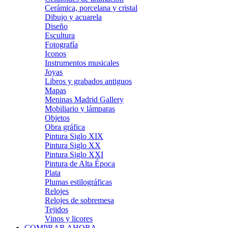
Cerámica, porcelana y cristal
Dibujo y acuarela
Diseño
Escultura
Fotografía
Iconos
Instrumentos musicales
Joyas
Libros y grabados antiguos
Mapas
Meninas Madrid Gallery
Mobiliario y lámparas
Objetos
Obra gráfica
Pintura Siglo XIX
Pintura Siglo XX
Pintura Siglo XXI
Pintura de Alta Época
Plata
Plumas estilográficas
Relojes
Relojes de sobremesa
Tejidos
Vinos y licores
COMPRAR AHORA