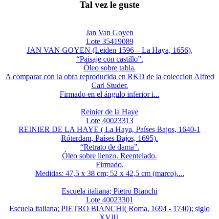
Tal vez le guste
Jan Van Goyen
Lote 35419089
JAN VAN GOYEN (Leiden 1596 – La Haya, 1656),
“Paisaje con castillo”.
Óleo sobre tabla.
A comparar con la obra reproducida en RKD de la coleccion Alfred
Carl Studer.
Firmado en el ángulo inferior i...
Reinier de la Haye
Lote 40023313
REINIER DE LA HAYE ( La Haya, Países Bajos, 1640-1
Róterdam, Países Bajos, 1695).
“Retrato de dama”.
Óleo sobre lienzo. Reentelado.
Firmado.
Medidas: 47,5 x 38 cm; 52 x 42,5 cm (marco)....
Escuela italiana; Pietro Bianchi
Lote 40023301
Escuela italiana; PIETRO BIANCHI( Roma, 1694 - 1740); siglo
XVIII.