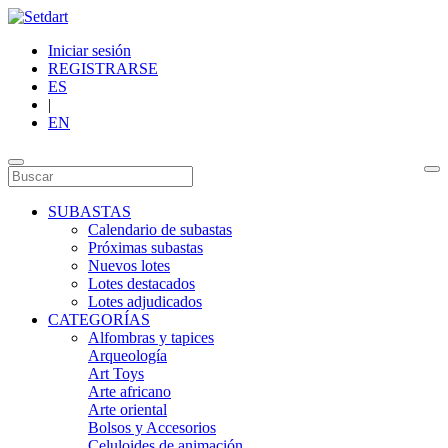
Iniciar sesión
REGISTRARSE
ES
|
EN
SUBASTAS
Calendario de subastas
Próximas subastas
Nuevos lotes
Lotes destacados
Lotes adjudicados
CATEGORÍAS
Alfombras y tapices
Arqueología
Art Toys
Arte africano
Arte oriental
Bolsos y Accesorios
Celuloides de animación