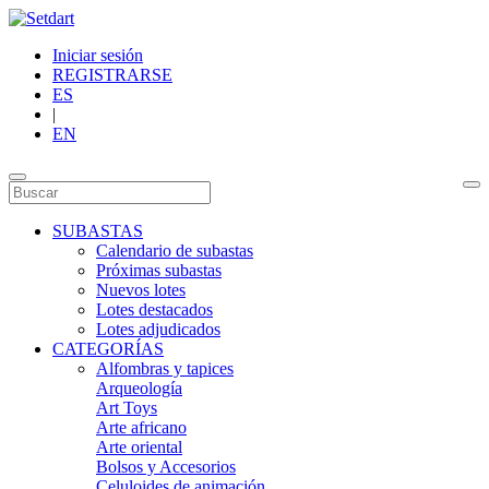
Iniciar sesión
REGISTRARSE
ES
|
EN
SUBASTAS
Calendario de subastas
Próximas subastas
Nuevos lotes
Lotes destacados
Lotes adjudicados
CATEGORÍAS
Alfombras y tapices
Arqueología
Art Toys
Arte africano
Arte oriental
Bolsos y Accesorios
Celuloides de animación