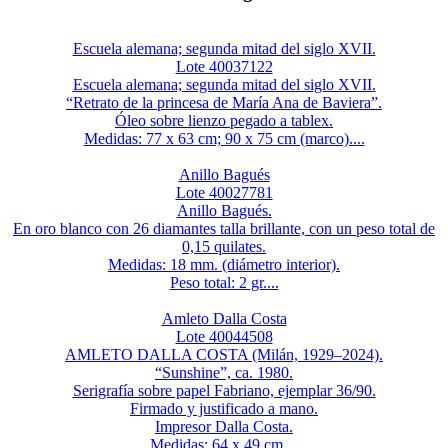
Escuela alemana; segunda mitad del siglo XVII.
Lote 40037122
Escuela alemana; segunda mitad del siglo XVII.
“Retrato de la princesa de María Ana de Baviera”.
Óleo sobre lienzo pegado a tablex.
Medidas: 77 x 63 cm; 90 x 75 cm (marco)....
Anillo Bagués
Lote 40027781
Anillo Bagués.
En oro blanco con 26 diamantes talla brillante, con un peso total de
0,15 quilates.
Medidas: 18 mm. (diámetro interior).
Peso total: 2 gr....
Amleto Dalla Costa
Lote 40044508
AMLETO DALLA COSTA (Milán, 1929–2024).
“Sunshine”, ca. 1980.
Serigrafía sobre papel Fabriano, ejemplar 36/90.
Firmado y justificado a mano.
Impresor Dalla Costa.
Medidas: 64 x 49 cm....