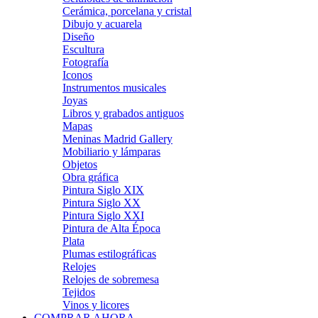
Cerámica, porcelana y cristal
Dibujo y acuarela
Diseño
Escultura
Fotografía
Iconos
Instrumentos musicales
Joyas
Libros y grabados antiguos
Mapas
Meninas Madrid Gallery
Mobiliario y lámparas
Objetos
Obra gráfica
Pintura Siglo XIX
Pintura Siglo XX
Pintura Siglo XXI
Pintura de Alta Época
Plata
Plumas estilográficas
Relojes
Relojes de sobremesa
Tejidos
Vinos y licores
COMPRAR AHORA