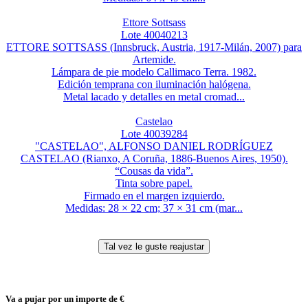
Ettore Sottsass
Lote 40040213
ETTORE SOTTSASS (Innsbruck, Austria, 1917-Milán, 2007) para
Artemide.
Lámpara de pie modelo Callimaco Terra. 1982.
Edición temprana con iluminación halógena.
Metal lacado y detalles en metal cromad...
Castelao
Lote 40039284
"CASTELAO", ALFONSO DANIEL RODRÍGUEZ
CASTELAO (Rianxo, A Coruña, 1886-Buenos Aires, 1950).
“Cousas da vida”.
Tinta sobre papel.
Firmado en el margen izquierdo.
Medidas: 28 × 22 cm; 37 × 31 cm (mar...
Va a pujar por un importe de
€