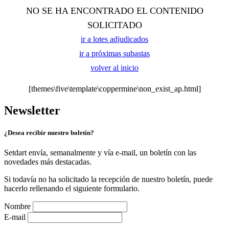
NO SE HA ENCONTRADO EL CONTENIDO
SOLICITADO
ir a lotes adjudicados
ir a próximas subastas
volver al inicio
[themes\five\template\coppermine\non_exist_ap.html]
Newsletter
¿Desea recibir nuestro boletín?
Setdart envía, semanalmente y vía e-mail, un boletín con las
novedades más destacadas.
Si todavía no ha solicitado la recepción de nuestro boletín, puede
hacerlo rellenando el siguiente formulario.
Nombre
E-mail