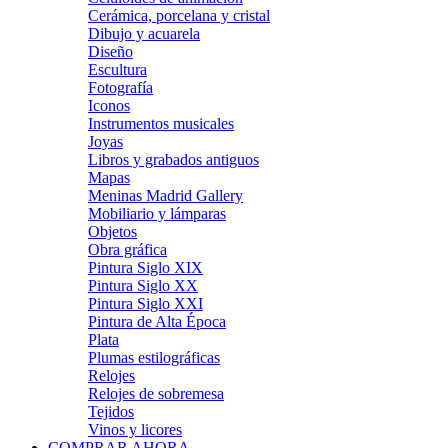
Cerámica, porcelana y cristal
Dibujo y acuarela
Diseño
Escultura
Fotografía
Iconos
Instrumentos musicales
Joyas
Libros y grabados antiguos
Mapas
Meninas Madrid Gallery
Mobiliario y lámparas
Objetos
Obra gráfica
Pintura Siglo XIX
Pintura Siglo XX
Pintura Siglo XXI
Pintura de Alta Época
Plata
Plumas estilográficas
Relojes
Relojes de sobremesa
Tejidos
Vinos y licores
COMPRAR AHORA