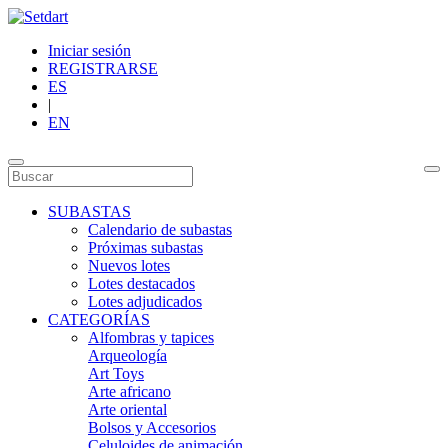
Iniciar sesión
REGISTRARSE
ES
|
EN
SUBASTAS
Calendario de subastas
Próximas subastas
Nuevos lotes
Lotes destacados
Lotes adjudicados
CATEGORÍAS
Alfombras y tapices
Arqueología
Art Toys
Arte africano
Arte oriental
Bolsos y Accesorios
Celuloides de animación