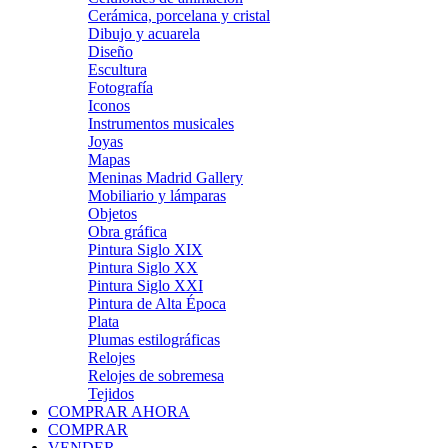
Cerámica, porcelana y cristal
Dibujo y acuarela
Diseño
Escultura
Fotografía
Iconos
Instrumentos musicales
Joyas
Mapas
Meninas Madrid Gallery
Mobiliario y lámparas
Objetos
Obra gráfica
Pintura Siglo XIX
Pintura Siglo XX
Pintura Siglo XXI
Pintura de Alta Época
Plata
Plumas estilográficas
Relojes
Relojes de sobremesa
Tejidos
COMPRAR AHORA
COMPRAR
VENDER