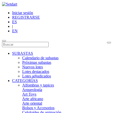
Iniciar sesión
REGISTRARSE
ES
|
EN
SUBASTAS
Calendario de subastas
Próximas subastas
Nuevos lotes
Lotes destacados
Lotes adjudicados
CATEGORÍAS
Alfombras y tapices
Arqueología
Art Toys
Arte africano
Arte oriental
Bolsos y Accesorios
Celuloides de animación