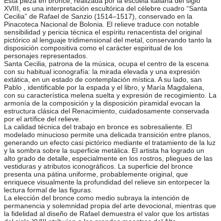
Esta pieza en bronce, realizada por la escuela italiana del siglo
XVIII, es una interpretación escultórica del célebre cuadro “Santa
Cecilia” de Rafael de Sanzio (1514–1517), conservado en la
Pinacoteca Nacional de Bolonia. El relieve traduce con notable
sensibilidad y pericia técnica el espíritu renacentista del original
pictórico al lenguaje tridimensional del metal, conservando tanto la
disposición compositiva como el carácter espiritual de los
personajes representados.
Santa Cecilia, patrona de la música, ocupa el centro de la escena
con su habitual iconografía: la mirada elevada y una expresión
extática, en un estado de contemplación mística. A su lado, san
Pablo , identificable por la espada y el libro, y María Magdalena,
con su característica melena suelta y expresión de recogimiento. La
armonía de la composición y la disposición piramidal evocan la
estructura clásica del Renacimiento, cuidadosamente conservada
por el artífice del relieve.
La calidad técnica del trabajo en bronce es sobresaliente. El
modelado minucioso permite una delicada transición entre planos,
generando un efecto casi pictórico mediante el tratamiento de la luz
y la sombra sobre la superficie metálica. El artista ha logrado un
alto grado de detalle, especialmente en los rostros, pliegues de las
vestiduras y atributos iconográficos. La superficie del bronce
presenta una pátina uniforme, probablemente original, que
enriquece visualmente la profundidad del relieve sin entorpecer la
lectura formal de las figuras.
La elección del bronce como medio subraya la intención de
permanencia y solemnidad propia del arte devocional, mientras que
la fidelidad al diseño de Rafael demuestra el valor que los artistas