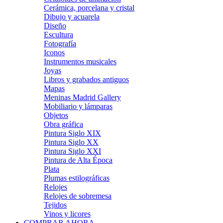
Cerámica, porcelana y cristal
Dibujo y acuarela
Diseño
Escultura
Fotografía
Iconos
Instrumentos musicales
Joyas
Libros y grabados antiguos
Mapas
Meninas Madrid Gallery
Mobiliario y lámparas
Objetos
Obra gráfica
Pintura Siglo XIX
Pintura Siglo XX
Pintura Siglo XXI
Pintura de Alta Época
Plata
Plumas estilográficas
Relojes
Relojes de sobremesa
Tejidos
Vinos y licores
COMPRAR AHORA