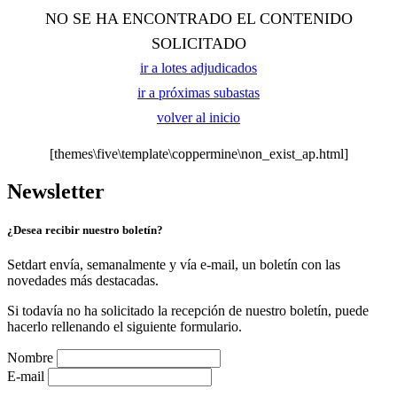
NO SE HA ENCONTRADO EL CONTENIDO
SOLICITADO
ir a lotes adjudicados
ir a próximas subastas
volver al inicio
[themes\five\template\coppermine\non_exist_ap.html]
Newsletter
¿Desea recibir nuestro boletín?
Setdart envía, semanalmente y vía e-mail, un boletín con las
novedades más destacadas.
Si todavía no ha solicitado la recepción de nuestro boletín, puede
hacerlo rellenando el siguiente formulario.
Nombre
E-mail