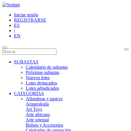
Iniciar sesión
REGISTRARSE
ES
|
EN
SUBASTAS
Calendario de subastas
Próximas subastas
Nuevos lotes
Lotes destacados
Lotes adjudicados
CATEGORÍAS
Alfombras y tapices
Arqueología
Art Toys
Arte africano
Arte oriental
Bolsos y Accesorios
Celuloides de animación