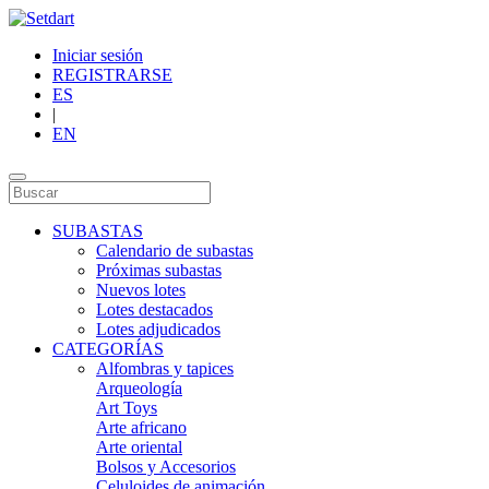
Iniciar sesión
REGISTRARSE
ES
|
EN
SUBASTAS
Calendario de subastas
Próximas subastas
Nuevos lotes
Lotes destacados
Lotes adjudicados
CATEGORÍAS
Alfombras y tapices
Arqueología
Art Toys
Arte africano
Arte oriental
Bolsos y Accesorios
Celuloides de animación