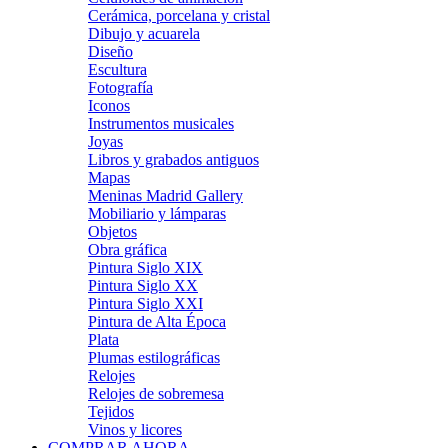
Cerámica, porcelana y cristal
Dibujo y acuarela
Diseño
Escultura
Fotografía
Iconos
Instrumentos musicales
Joyas
Libros y grabados antiguos
Mapas
Meninas Madrid Gallery
Mobiliario y lámparas
Objetos
Obra gráfica
Pintura Siglo XIX
Pintura Siglo XX
Pintura Siglo XXI
Pintura de Alta Época
Plata
Plumas estilográficas
Relojes
Relojes de sobremesa
Tejidos
Vinos y licores
COMPRAR AHORA