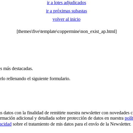
ir a lotes adjudicados
ir a próximas subastas
volver al inicio
[themes\five\template\coppermine\non_exist_ap.html]
es más destacadas.
rlo rellenando el siguiente formulario.
os con la finalidad de remitirte nuestra newsletter con novedades come
ormación adicional y detallada sobre protección de datos en nuestra
polí
vacidad
sobre el tratamiento de mis datos para el envío de la Newsletter.