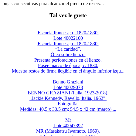
pujas consecutivas para alcanzar el precio de reserva.
Tal vez le guste
Escuela francesa; c. 1820-1830.
Lote 40022100
Escuela francesa; c. 1820-1830.
“La caridad”.
Óleo sobre lienzo.
Presenta perforaciones en el lienzo.
Posee marco de época, c. 1830.
Muestra restos de firma ilegible en el ángulo inferior izqu...
Benno Graziani
Lote 40029078
BENNO GRAZIANI (Italia, 1923-2018).
"Jackie Kennedy, Ravello, Italia, 1962”.
Fotografía.
Medidas: 40,5 x 30,5 cm; 54,5 x 42 cm (marco)....
Mr
Lote 40047392
MR (Masakatsu Iwamoto, 1969).