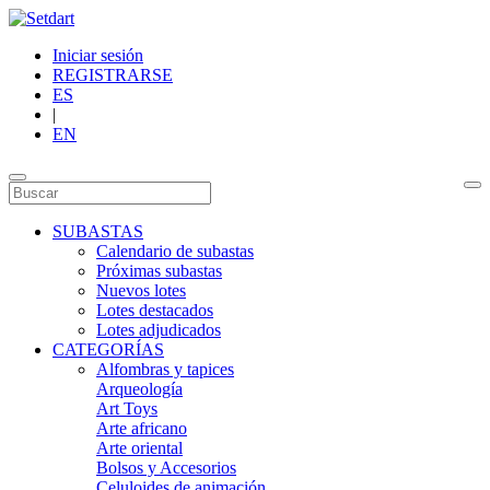
Iniciar sesión
REGISTRARSE
ES
|
EN
SUBASTAS
Calendario de subastas
Próximas subastas
Nuevos lotes
Lotes destacados
Lotes adjudicados
CATEGORÍAS
Alfombras y tapices
Arqueología
Art Toys
Arte africano
Arte oriental
Bolsos y Accesorios
Celuloides de animación