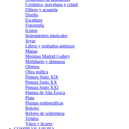
Cerámica, porcelana y cristal
Dibujo y acuarela
Diseño
Escultura
Fotografía
Iconos
Instrumentos musicales
Joyas
Libros y grabados antiguos
Mapas
Meninas Madrid Gallery
Mobiliario y lámparas
Objetos
Obra gráfica
Pintura Siglo XIX
Pintura Siglo XX
Pintura Siglo XXI
Pintura de Alta Época
Plata
Plumas estilográficas
Relojes
Relojes de sobremesa
Tejidos
Vinos y licores
COMPRAR AHORA