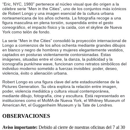
“Eric, NYC, 1980” pertenece al núcleo visual que dio origen a la
célebre serie “Men in the Cities”, uno de los conjuntos más icónicos
de Robert Longo y una imagen esencial de la cultura urbana
norteamericana de los años ochenta. La fotografía recoge a una
figura masculina en plena torsión, suspendida entre el gesto
coreográfico, el impacto físico y la caída, con el skyline de Nueva
York como telón de fondo.
La serie “Men in the Cities” consolidó la proyección internacional de
Longo a comienzos de los años ochenta mediante grandes dibujos
en blanco y negro de hombres y mujeres elegantemente vestidos,
captados en posturas violentamente contorsionadas. Estas
imágenes, situadas entre el cine, la danza, la publicidad y la
iconografía punk/new wave, funcionan como retratos simbólicos del
individuo moderno sometido a fuerzas invisibles: poder, deseo,
violencia, éxito o alienación urbana.
Robert Longo es una figura clave del arte estadounidense de la
Pictures Generation. Su obra explora la relación entre imagen,
poder, violencia mediática y cultura visual contemporánea,
mediante dibujo, fotografía, cine y escultura. Está representado en
instituciones como el MoMA de Nueva York, el Whitney Museum of
American Art, el Guggenheim Museum y la Tate de Londres.
OBSERVACIONES
Aviso importante:
Debido al cierre de nuestras oficinas del 7 al 30