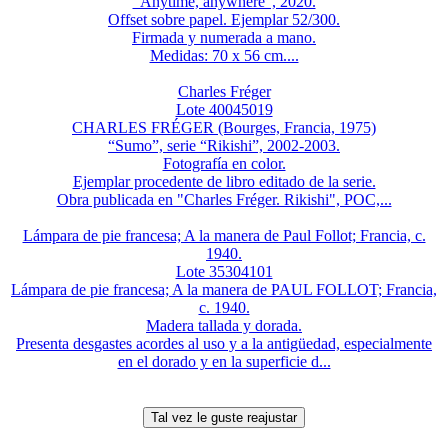
“Anytime, anywhere”, 2020.
Offset sobre papel. Ejemplar 52/300.
Firmada y numerada a mano.
Medidas: 70 x 56 cm....
Charles Fréger
Lote 40045019
CHARLES FRÉGER (Bourges, Francia, 1975)
“Sumo”, serie “Rikishi”, 2002-2003.
Fotografía en color.
Ejemplar procedente de libro editado de la serie.
Obra publicada en "Charles Fréger. Rikishi", POC,...
Lámpara de pie francesa; A la manera de Paul Follot; Francia, c.
1940.
Lote 35304101
Lámpara de pie francesa; A la manera de PAUL FOLLOT; Francia,
c. 1940.
Madera tallada y dorada.
Presenta desgastes acordes al uso y a la antigüedad, especialmente
en el dorado y en la superficie d...