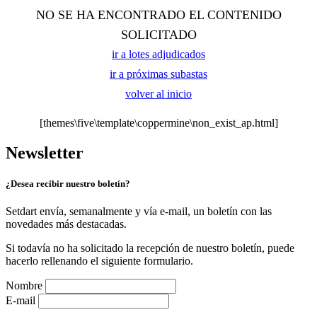
NO SE HA ENCONTRADO EL CONTENIDO
SOLICITADO
ir a lotes adjudicados
ir a próximas subastas
volver al inicio
[themes\five\template\coppermine\non_exist_ap.html]
Newsletter
¿Desea recibir nuestro boletín?
Setdart envía, semanalmente y vía e-mail, un boletín con las
novedades más destacadas.
Si todavía no ha solicitado la recepción de nuestro boletín, puede
hacerlo rellenando el siguiente formulario.
Nombre
E-mail