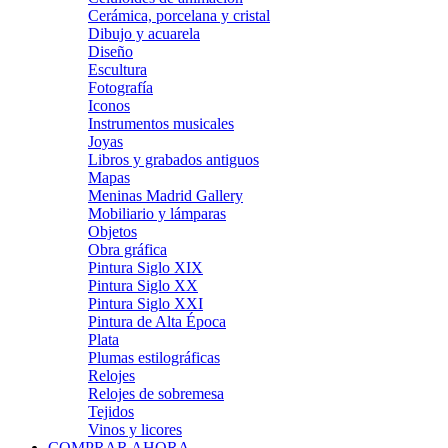
Cerámica, porcelana y cristal
Dibujo y acuarela
Diseño
Escultura
Fotografía
Iconos
Instrumentos musicales
Joyas
Libros y grabados antiguos
Mapas
Meninas Madrid Gallery
Mobiliario y lámparas
Objetos
Obra gráfica
Pintura Siglo XIX
Pintura Siglo XX
Pintura Siglo XXI
Pintura de Alta Época
Plata
Plumas estilográficas
Relojes
Relojes de sobremesa
Tejidos
Vinos y licores
COMPRAR AHORA