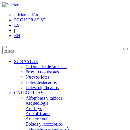
Iniciar sesión
REGISTRARSE
ES
|
EN
SUBASTAS
Calendario de subastas
Próximas subastas
Nuevos lotes
Lotes destacados
Lotes adjudicados
CATEGORÍAS
Alfombras y tapices
Arqueología
Art Toys
Arte africano
Arte oriental
Bolsos y Accesorios
Celuloides de animación