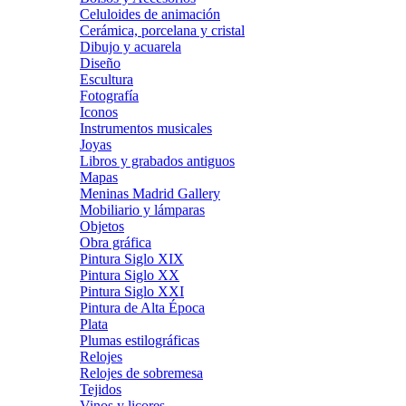
Celuloides de animación
Cerámica, porcelana y cristal
Dibujo y acuarela
Diseño
Escultura
Fotografía
Iconos
Instrumentos musicales
Joyas
Libros y grabados antiguos
Mapas
Meninas Madrid Gallery
Mobiliario y lámparas
Objetos
Obra gráfica
Pintura Siglo XIX
Pintura Siglo XX
Pintura Siglo XXI
Pintura de Alta Época
Plata
Plumas estilográficas
Relojes
Relojes de sobremesa
Tejidos
Vinos y licores