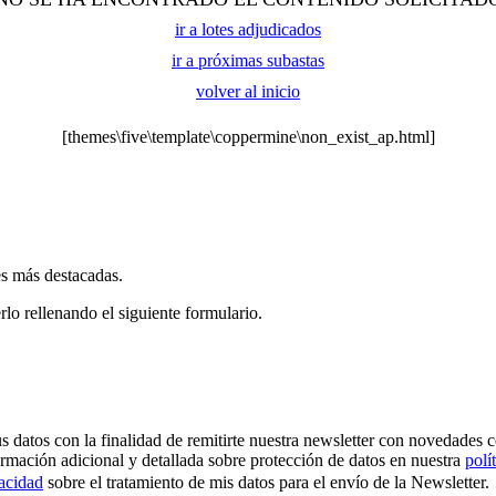
ir a lotes adjudicados
ir a próximas subastas
volver al inicio
[themes\five\template\coppermine\non_exist_ap.html]
es más destacadas.
rlo rellenando el siguiente formulario.
os con la finalidad de remitirte nuestra newsletter con novedades come
ormación adicional y detallada sobre protección de datos en nuestra
polí
vacidad
sobre el tratamiento de mis datos para el envío de la Newsletter.