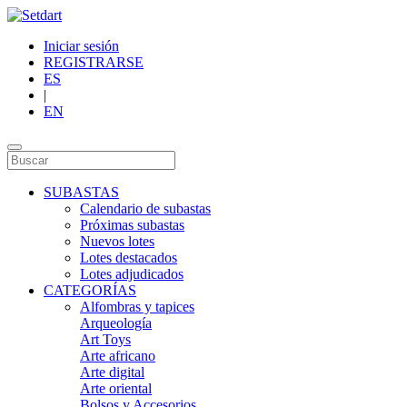
Iniciar sesión
REGISTRARSE
ES
|
EN
SUBASTAS
Calendario de subastas
Próximas subastas
Nuevos lotes
Lotes destacados
Lotes adjudicados
CATEGORÍAS
Alfombras y tapices
Arqueología
Art Toys
Arte africano
Arte digital
Arte oriental
Bolsos y Accesorios