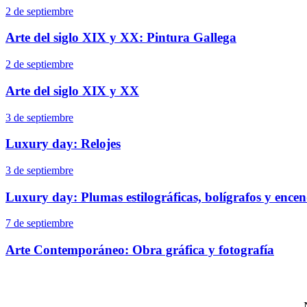
2 de septiembre
Arte del siglo XIX y XX: Pintura Gallega
2 de septiembre
Arte del siglo XIX y XX
3 de septiembre
Luxury day: Relojes
3 de septiembre
Luxury day: Plumas estilográficas, bolígrafos y ence
7 de septiembre
Arte Contemporáneo: Obra gráfica y fotografía