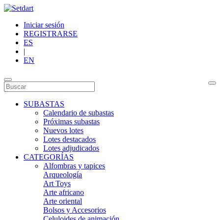
Iniciar sesión
REGISTRARSE
ES
|
EN
SUBASTAS
Calendario de subastas
Próximas subastas
Nuevos lotes
Lotes destacados
Lotes adjudicados
CATEGORÍAS
Alfombras y tapices
Arqueología
Art Toys
Arte africano
Arte oriental
Bolsos y Accesorios
Celuloides de animación