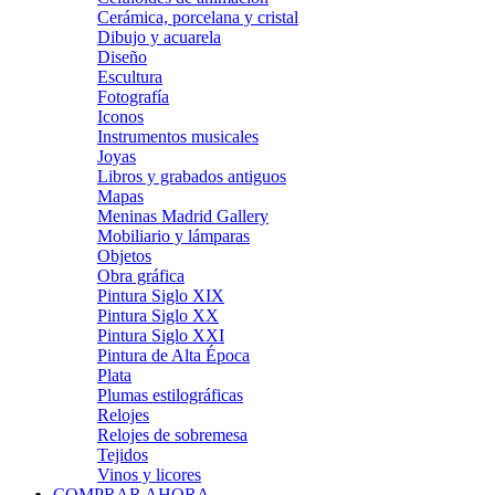
Cerámica, porcelana y cristal
Dibujo y acuarela
Diseño
Escultura
Fotografía
Iconos
Instrumentos musicales
Joyas
Libros y grabados antiguos
Mapas
Meninas Madrid Gallery
Mobiliario y lámparas
Objetos
Obra gráfica
Pintura Siglo XIX
Pintura Siglo XX
Pintura Siglo XXI
Pintura de Alta Época
Plata
Plumas estilográficas
Relojes
Relojes de sobremesa
Tejidos
Vinos y licores
COMPRAR AHORA