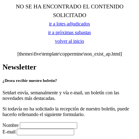
NO SE HA ENCONTRADO EL CONTENIDO
SOLICITADO
ir a lotes adjudicados
ir a próximas subastas
volver al inicio
[themes\five\template\coppermine\non_exist_ap.html]
Newsletter
¿Desea recibir nuestro boletín?
Setdart envía, semanalmente y vía e-mail, un boletín con las
novedades más destacadas.
Si todavía no ha solicitado la recepción de nuestro boletín, puede
hacerlo rellenando el siguiente formulario.
Nombre
E-mail