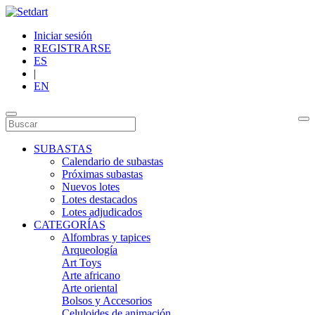
Iniciar sesión
REGISTRARSE
ES
|
EN
SUBASTAS
Calendario de subastas
Próximas subastas
Nuevos lotes
Lotes destacados
Lotes adjudicados
CATEGORÍAS
Alfombras y tapices
Arqueología
Art Toys
Arte africano
Arte oriental
Bolsos y Accesorios
Celuloides de animación