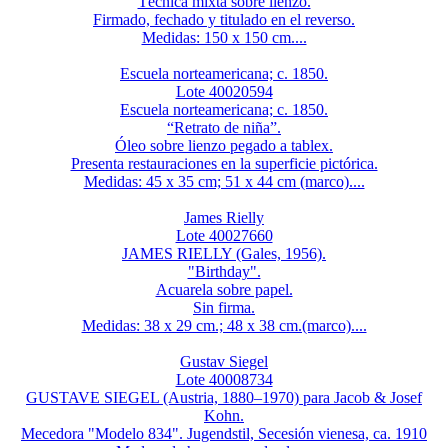
Técnica mixta sobre lienzo.
Firmado, fechado y titulado en el reverso.
Medidas: 150 x 150 cm....
Escuela norteamericana; c. 1850.
Lote 40020594
Escuela norteamericana; c. 1850.
“Retrato de niña”.
Óleo sobre lienzo pegado a tablex.
Presenta restauraciones en la superficie pictórica.
Medidas: 45 x 35 cm; 51 x 44 cm (marco)....
James Rielly
Lote 40027660
JAMES RIELLY (Gales, 1956).
"Birthday".
Acuarela sobre papel.
Sin firma.
Medidas: 38 x 29 cm.; 48 x 38 cm.(marco)....
Gustav Siegel
Lote 40008734
GUSTAVE SIEGEL (Austria, 1880–1970) para Jacob & Josef
Kohn.
Mecedora "Modelo 834". Jugendstil, Secesión vienesa, ca. 1910