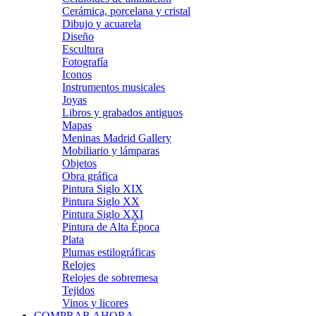
Cerámica, porcelana y cristal
Dibujo y acuarela
Diseño
Escultura
Fotografía
Iconos
Instrumentos musicales
Joyas
Libros y grabados antiguos
Mapas
Meninas Madrid Gallery
Mobiliario y lámparas
Objetos
Obra gráfica
Pintura Siglo XIX
Pintura Siglo XX
Pintura Siglo XXI
Pintura de Alta Época
Plata
Plumas estilográficas
Relojes
Relojes de sobremesa
Tejidos
Vinos y licores
COMPRAR AHORA