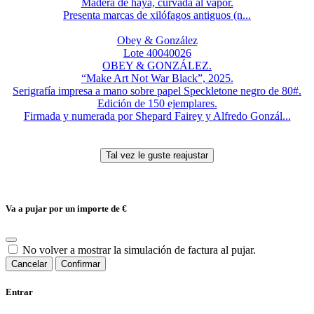
Madera de haya, curvada al vapor.
Presenta marcas de xilófagos antiguos (n...
Obey & González
Lote 40040026
OBEY & GONZÁLEZ.
“Make Art Not War Black”, 2025.
Serigrafía impresa a mano sobre papel Speckletone negro de 80#.
Edición de 150 ejemplares.
Firmada y numerada por Shepard Fairey y Alfredo Gonzál...
Va a pujar por un importe de
€
No volver a mostrar la simulación de factura al pujar.
Cancelar
Confirmar
Entrar