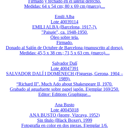
Firmado y fechado en el lateral derecho.
Medidas: 64 x 54 cm; 80 x 69 cm (marco)....
Emili Alba
Lote 40039114
EMILI ALBA (Barcelona, 1917-?).
"Paisaje", ca. 1948-1950.
Óleo sobre tela.
Firmado.
Donado al Salón de Octubre de Barcelona (manuscrito al dorso).
Medidas: 45,5 x 38 cm.; 71,5 x 63 cm. (marco)....
Salvador Dalí
Lote 40047391
SALVADOR DALÍ I DOMÈNECH (Figueras, Gerona, 1904 –
1989).
“Richard II”. Much Ado about Shakespeare II, 1970.
Grabado al aguafuerte sobre papel japón. Ejemplar 169/250.
Editor: Editions Graphique...
Ana Busto
Lote 40045018
ANA BUSTO (Igorre, Vizcaya, 1952)
Sin título (Black Boxer). 1999
Fotografía en color en dos piezas. Ejemplar 1/6.