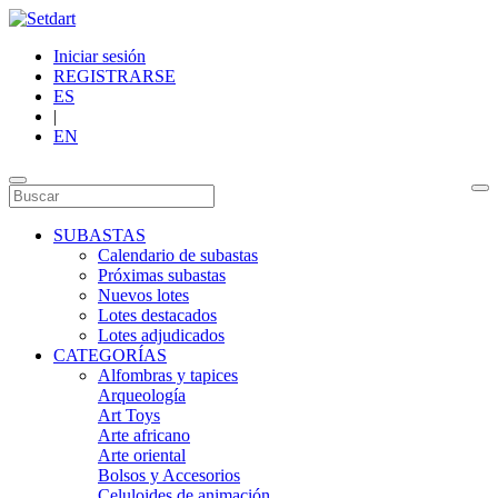
Iniciar sesión
REGISTRARSE
ES
|
EN
SUBASTAS
Calendario de subastas
Próximas subastas
Nuevos lotes
Lotes destacados
Lotes adjudicados
CATEGORÍAS
Alfombras y tapices
Arqueología
Art Toys
Arte africano
Arte oriental
Bolsos y Accesorios
Celuloides de animación