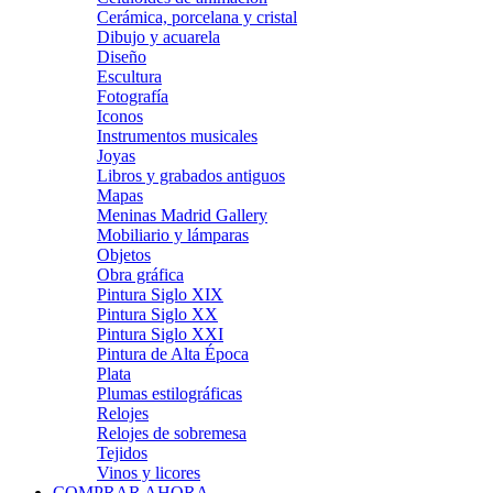
Cerámica, porcelana y cristal
Dibujo y acuarela
Diseño
Escultura
Fotografía
Iconos
Instrumentos musicales
Joyas
Libros y grabados antiguos
Mapas
Meninas Madrid Gallery
Mobiliario y lámparas
Objetos
Obra gráfica
Pintura Siglo XIX
Pintura Siglo XX
Pintura Siglo XXI
Pintura de Alta Época
Plata
Plumas estilográficas
Relojes
Relojes de sobremesa
Tejidos
Vinos y licores
COMPRAR AHORA