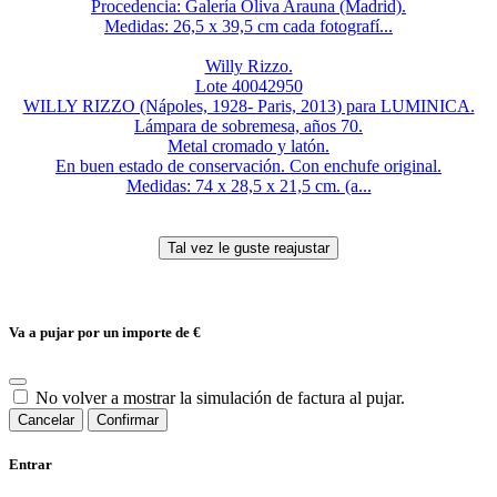
Procedencia: Galería Oliva Arauna (Madrid).
Medidas: 26,5 x 39,5 cm cada fotografí...
Willy Rizzo.
Lote 40042950
WILLY RIZZO (Nápoles, 1928- Paris, 2013) para LUMINICA.
Lámpara de sobremesa, años 70.
Metal cromado y latón.
En buen estado de conservación. Con enchufe original.
Medidas: 74 x 28,5 x 21,5 cm. (a...
Va a pujar por un importe de
€
No volver a mostrar la simulación de factura al pujar.
Cancelar
Confirmar
Entrar