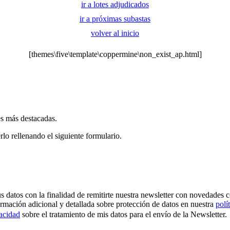
ir a lotes adjudicados
ir a próximas subastas
volver al inicio
[themes\five\template\coppermine\non_exist_ap.html]
es más destacadas.
rlo rellenando el siguiente formulario.
os con la finalidad de remitirte nuestra newsletter con novedades come
ormación adicional y detallada sobre protección de datos en nuestra
polí
vacidad
sobre el tratamiento de mis datos para el envío de la Newsletter.