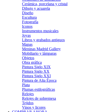
Cerámica, porcelana y cristal
Dibujo y acuarela
Diseño
Escultura
Fotografía
Iconos
Instrumentos musicales
Joyas
Libros y grabados antiguos
Mapas
Meninas Madrid Gallery
Mobiliario y lámparas
Objetos
Obra gráfica
Pintura Siglo XIX
Pintura Siglo XX
Pintura Siglo XXI
Pintura de Alta Época
Plata
Plumas estilográficas
Relojes
Relojes de sobremesa
Tejidos
Vinos y licores
COMPRAR AHORA