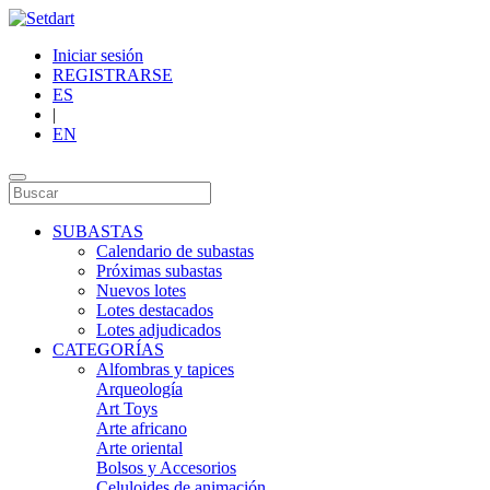
Iniciar sesión
REGISTRARSE
ES
|
EN
SUBASTAS
Calendario de subastas
Próximas subastas
Nuevos lotes
Lotes destacados
Lotes adjudicados
CATEGORÍAS
Alfombras y tapices
Arqueología
Art Toys
Arte africano
Arte oriental
Bolsos y Accesorios
Celuloides de animación