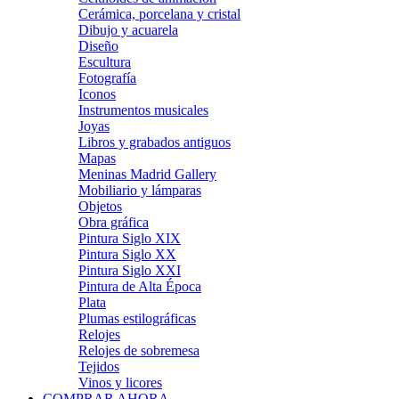
Cerámica, porcelana y cristal
Dibujo y acuarela
Diseño
Escultura
Fotografía
Iconos
Instrumentos musicales
Joyas
Libros y grabados antiguos
Mapas
Meninas Madrid Gallery
Mobiliario y lámparas
Objetos
Obra gráfica
Pintura Siglo XIX
Pintura Siglo XX
Pintura Siglo XXI
Pintura de Alta Época
Plata
Plumas estilográficas
Relojes
Relojes de sobremesa
Tejidos
Vinos y licores
COMPRAR AHORA