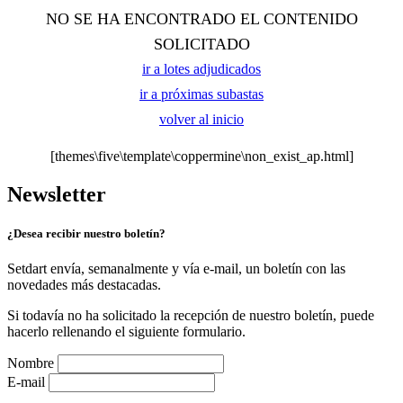
NO SE HA ENCONTRADO EL CONTENIDO
SOLICITADO
ir a lotes adjudicados
ir a próximas subastas
volver al inicio
[themes\five\template\coppermine\non_exist_ap.html]
Newsletter
¿Desea recibir nuestro boletín?
Setdart envía, semanalmente y vía e-mail, un boletín con las
novedades más destacadas.
Si todavía no ha solicitado la recepción de nuestro boletín, puede
hacerlo rellenando el siguiente formulario.
Nombre
E-mail