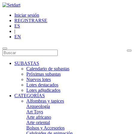
Iniciar sesión
REGISTRARSE
ES
|
EN
SUBASTAS
Calendario de subastas
Próximas subastas
Nuevos lotes
Lotes destacados
Lotes adjudicados
CATEGORÍAS
Alfombras y tapices
Arqueología
Art Toys
Arte africano
Arte oriental
Bolsos y Accesorios
Celuloides de animación