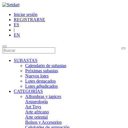
Iniciar sesión
REGISTRARSE
ES
|
EN
SUBASTAS
Calendario de subastas
Próximas subastas
Nuevos lotes
Lotes destacados
Lotes adjudicados
CATEGORÍAS
Alfombras y tapices
Arqueología
Art Toys
Arte africano
Arte oriental
Bolsos y Accesorios
Celuloides de animación