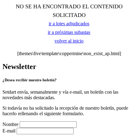
NO SE HA ENCONTRADO EL CONTENIDO
SOLICITADO
ir a lotes adjudicados
ir a próximas subastas
volver al inicio
[themes\five\template\coppermine\non_exist_ap.html]
Newsletter
¿Desea recibir nuestro boletín?
Setdart envía, semanalmente y vía e-mail, un boletín con las
novedades más destacadas.
Si todavía no ha solicitado la recepción de nuestro boletín, puede
hacerlo rellenando el siguiente formulario.
Nombre
E-mail