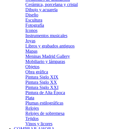
Cerámica, porcelana y cristal
Dibujo y acuarela
Diseño
Escultura
Fotografía
Iconos
Instrumentos musicales
Joyas
Libros y grabados antiguos
Mapas
Meninas Madrid Gallery
Mobiliario y lámparas
Objetos
Obra gráfica
Pintura Siglo XIX
Pintura Siglo XX
Pintura Siglo XXI
Pintura de Alta Época
Plata
Plumas estilográficas
Relojes
Relojes de sobremesa
Tejidos
Vinos y licores
COMPRAR AHORA