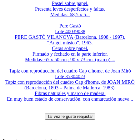
Pastel sobre papel.
Presenta leves desperfectos y faltas.
Medidas: 68,5 x 5...
Pere Gastó
Lote 40039038
PERE GASTÓ VILANOVA (Barcelona, 1908 - 1997).
“Ángel músico”, 1963.
Ceras sobre papel.
Firmado y fechado en la parte inferior.
Medidas: 65 x 50 cm.; 90 x 73 cm. (marco)....
Tapiz con reproducción del cuadro Cap d'home, de Joan Miró
Lote 35304023
Tapiz con reproducción del cuadro Cap d'home, de JOAN MIRÓ
(Barcelona, 1893 – Palma de Mallorca, 1983).
Fibras naturales y marco de madera.
En muy buen estado de conservación, con enmarcación nueva...