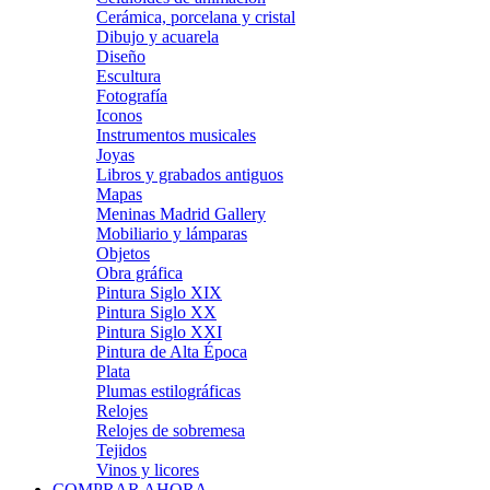
Cerámica, porcelana y cristal
Dibujo y acuarela
Diseño
Escultura
Fotografía
Iconos
Instrumentos musicales
Joyas
Libros y grabados antiguos
Mapas
Meninas Madrid Gallery
Mobiliario y lámparas
Objetos
Obra gráfica
Pintura Siglo XIX
Pintura Siglo XX
Pintura Siglo XXI
Pintura de Alta Época
Plata
Plumas estilográficas
Relojes
Relojes de sobremesa
Tejidos
Vinos y licores
COMPRAR AHORA