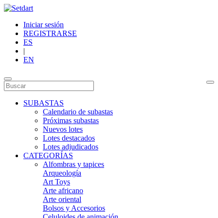
Iniciar sesión
REGISTRARSE
ES
|
EN
SUBASTAS
Calendario de subastas
Próximas subastas
Nuevos lotes
Lotes destacados
Lotes adjudicados
CATEGORÍAS
Alfombras y tapices
Arqueología
Art Toys
Arte africano
Arte oriental
Bolsos y Accesorios
Celuloides de animación