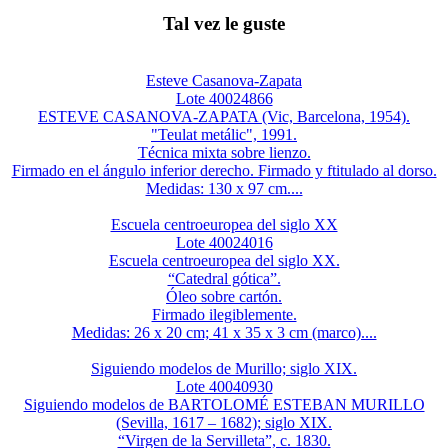
Tal vez le guste
Esteve Casanova-Zapata
Lote 40024866
ESTEVE CASANOVA-ZAPATA (Vic, Barcelona, 1954).
"Teulat metálic", 1991.
Técnica mixta sobre lienzo.
Firmado en el ángulo inferior derecho. Firmado y ftitulado al dorso.
Medidas: 130 x 97 cm....
Escuela centroeuropea del siglo XX
Lote 40024016
Escuela centroeuropea del siglo XX.
“Catedral gótica”.
Óleo sobre cartón.
Firmado ilegiblemente.
Medidas: 26 x 20 cm; 41 x 35 x 3 cm (marco)....
Siguiendo modelos de Murillo; siglo XIX.
Lote 40040930
Siguiendo modelos de BARTOLOMÉ ESTEBAN MURILLO
(Sevilla, 1617 – 1682); siglo XIX.
“Virgen de la Servilleta”, c. 1830.