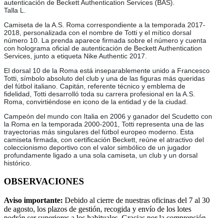
autenticación de Beckett Authentication Services (BAS).
Talla L.
Camiseta de la A.S. Roma correspondiente a la temporada 2017-
2018, personalizada con el nombre de Totti y el mítico dorsal
número 10. La prenda aparece firmada sobre el número y cuenta
con holograma oficial de autenticación de Beckett Authentication
Services, junto a etiqueta Nike Authentic 2017.
El dorsal 10 de la Roma está inseparablemente unido a Francesco
Totti, símbolo absoluto del club y una de las figuras más queridas
del fútbol italiano. Capitán, referente técnico y emblema de
fidelidad, Totti desarrolló toda su carrera profesional en la A.S.
Roma, convirtiéndose en icono de la entidad y de la ciudad.
Campeón del mundo con Italia en 2006 y ganador del Scudetto con
la Roma en la temporada 2000-2001, Totti representa una de las
trayectorias más singulares del fútbol europeo moderno. Esta
camiseta firmada, con certificación Beckett, reúne el atractivo del
coleccionismo deportivo con el valor simbólico de un jugador
profundamente ligado a una sola camiseta, un club y un dorsal
histórico.
OBSERVACIONES
Aviso importante:
Debido al cierre de nuestras oficinas del 7 al 30
de agosto, los plazos de gestión, recogida y envío de los lotes
podrán ser superiores a los habituales. Gracias por la comprensión.