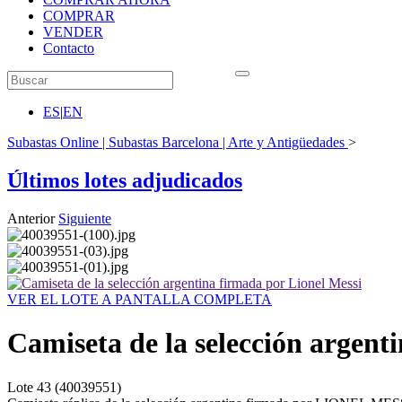
COMPRAR
VENDER
Contacto
ES
|
EN
Subastas Online | Subastas Barcelona | Arte y Antigüedades
>
Últimos lotes adjudicados
Anterior
Siguiente
VER EL LOTE A PANTALLA COMPLETA
Camiseta de la selección argent
Lote
43
(40039551)