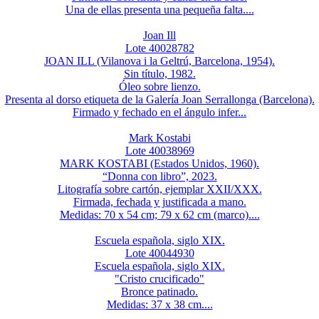
Una de ellas presenta una pequeña falta....
Joan Ill
Lote 40028782
JOAN ILL (Vilanova i la Geltrú, Barcelona, 1954).
Sin título, 1982.
Óleo sobre lienzo.
Presenta al dorso etiqueta de la Galería Joan Serrallonga (Barcelona).
Firmado y fechado en el ángulo infer...
Mark Kostabi
Lote 40038969
MARK KOSTABI (Estados Unidos, 1960).
“Donna con libro”, 2023.
Litografía sobre cartón, ejemplar XXII/XXX.
Firmada, fechada y justificada a mano.
Medidas: 70 x 54 cm; 79 x 62 cm (marco)....
Escuela española, siglo XIX.
Lote 40044930
Escuela española, siglo XIX.
"Cristo crucificado"
Bronce patinado.
Medidas: 37 x 38 cm....