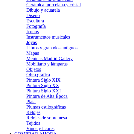
Cerámica, porcelana y cristal
Dibujo y acuarela
Diseño
Escultura
Fotografía
Iconos
Instrumentos musicales
Joyas
Libros y grabados antiguos
Mapas
Meninas Madrid Gallery
Mobiliario y lámparas
Objetos
Obra gráfica
Pintura Siglo XIX
Pintura Siglo XX
Pintura Siglo XXI
Pintura de Alta Época
Plata
Plumas estilográficas
Relojes
Relojes de sobremesa
Tejidos
Vinos y licores
COMPRAR AHORA