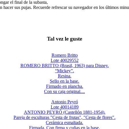
gar el final de la subasta,
n hacer sus pujas. Recuerde refrescar su navegador en los últimos minut
Tal vez le guste
Romero Britto
Lote 40029552
ROMERO BRITTO (Brasil, 1963) para Disney.
“Mickey”.
Resina.
Sello en la base.
Firmado en plancha.
Con su caja original....
Antonio Peyró
Lote 40014189
ANTONIO PEYRÓ (Castellón 1881-1954).
Pareja de esculturas "Cesta de frutas", "Cesta de flores".
Cerámica esmaltada.
Firmada. Con firma y cuñas en la base.