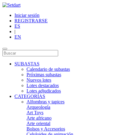
Iniciar sesión
REGISTRARSE
ES
|
EN
SUBASTAS
Calendario de subastas
Próximas subastas
Nuevos lotes
Lotes destacados
Lotes adjudicados
CATEGORÍAS
Alfombras y tapices
Arqueología
Art Toys
Arte africano
Arte oriental
Bolsos y Accesorios
Celuloides de animación