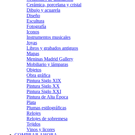
Cerámica, porcelana y cristal
Dibujo y acuarela
Diseño
Escultura
Fotografía
Iconos
Instrumentos musicales
Joyas
Libros y grabados antiguos
Mapas
Meninas Madrid Gallery
Mobiliario y lámparas
Objetos
Obra gráfica
Pintura Siglo XIX
Pintura Siglo XX
Pintura Siglo XXI
Pintura de Alta Época
Plata
Plumas estilográficas
Relojes
Relojes de sobremesa
Tejidos
Vinos y licores
COMPRAR AHORA