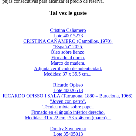
pujas consecutivas para alcanzar el precio de reserva.
Tal vez le guste
Cristina Cañamero
Lote 40015273
CRISTINA CAÑAMERO (Campillos, 1970).
"España”,2025.
Óleo sobre lienzo.
Firmado al dorso.
Marco de madera.
Adjunta certificado de autenticidad.
Medidas: 37 x 35,5 cm....
Ricardo Opisso
Lote 40026513
RICARDO OPISSO I SALA (Tarragona, 1880 – Barcelona, 1966).
"Joven con perro".
Técnica mixta sobre papel.
Firmado en el ángulo inferior derecho.
Medidas: 31 x 22 cm.; 53 x 46 cm.(marco)....
Dmitry Savchenko
Lote 35405013