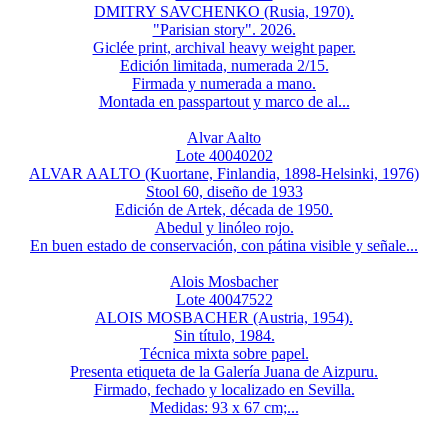
DMITRY SAVCHENKO (Rusia, 1970).
"Parisian story". 2026.
Giclée print, archival heavy weight paper.
Edición limitada, numerada 2/15.
Firmada y numerada a mano.
Montada en passpartout y marco de al...
Alvar Aalto
Lote 40040202
ALVAR AALTO (Kuortane, Finlandia, 1898-Helsinki, 1976)
Stool 60, diseño de 1933
Edición de Artek, década de 1950.
Abedul y linóleo rojo.
En buen estado de conservación, con pátina visible y señale...
Alois Mosbacher
Lote 40047522
ALOIS MOSBACHER (Austria, 1954).
Sin título, 1984.
Técnica mixta sobre papel.
Presenta etiqueta de la Galería Juana de Aizpuru.
Firmado, fechado y localizado en Sevilla.
Medidas: 93 x 67 cm;...