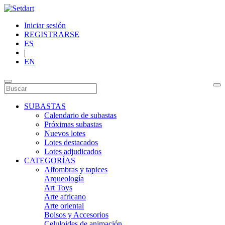
Iniciar sesión
REGISTRARSE
ES
|
EN
SUBASTAS
Calendario de subastas
Próximas subastas
Nuevos lotes
Lotes destacados
Lotes adjudicados
CATEGORÍAS
Alfombras y tapices
Arqueología
Art Toys
Arte africano
Arte oriental
Bolsos y Accesorios
Celuloides de animación