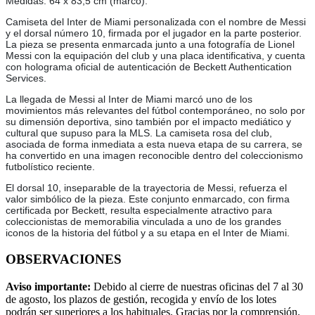
Medidas: 64 x 83,5 cm (marco).
Camiseta del Inter de Miami personalizada con el nombre de Messi
y el dorsal número 10, firmada por el jugador en la parte posterior.
La pieza se presenta enmarcada junto a una fotografía de Lionel
Messi con la equipación del club y una placa identificativa, y cuenta
con holograma oficial de autenticación de Beckett Authentication
Services.
La llegada de Messi al Inter de Miami marcó uno de los
movimientos más relevantes del fútbol contemporáneo, no solo por
su dimensión deportiva, sino también por el impacto mediático y
cultural que supuso para la MLS. La camiseta rosa del club,
asociada de forma inmediata a esta nueva etapa de su carrera, se
ha convertido en una imagen reconocible dentro del coleccionismo
futbolístico reciente.
El dorsal 10, inseparable de la trayectoria de Messi, refuerza el
valor simbólico de la pieza. Este conjunto enmarcado, con firma
certificada por Beckett, resulta especialmente atractivo para
coleccionistas de memorabilia vinculada a uno de los grandes
iconos de la historia del fútbol y a su etapa en el Inter de Miami.
OBSERVACIONES
Aviso importante:
Debido al cierre de nuestras oficinas del 7 al 30
de agosto, los plazos de gestión, recogida y envío de los lotes
podrán ser superiores a los habituales. Gracias por la comprensión.