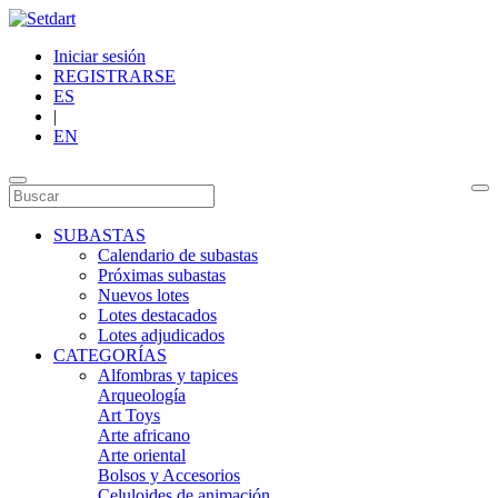
Iniciar sesión
REGISTRARSE
ES
|
EN
SUBASTAS
Calendario de subastas
Próximas subastas
Nuevos lotes
Lotes destacados
Lotes adjudicados
CATEGORÍAS
Alfombras y tapices
Arqueología
Art Toys
Arte africano
Arte oriental
Bolsos y Accesorios
Celuloides de animación