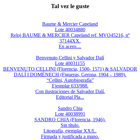
Tal vez le guste
Baume & Mercier Capeland
Lote 40034880
Reloj BAUME & MERCIER Capeland ref. MVO45216, nº
37144XX.
En acero....
Benvenuto Cellini y Salvador Dalí
Lote 40031155
BENVENUTO CELLINI (Florencia, 1500- 1571) & SALVADOR
DALÍ I DOMÈNECH (Figueras, Gerona, 1904 – 1989).
“Cellini, Autobiografía”
Ejemplar 633/988.
Con ilustraciones de Salvador Dalí.
Editorial Pla...
Sandro Chia
Lote 40038991
SANDRO CHIA (Florencia, 1946).
Sin título.
Litografía, ejemplar XX/L.
Firmada y justificada a mano.