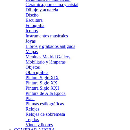
Cerámica, porcelana y cristal
Dibujo y acuarela
Diseño
Escultura
Fotografía
Iconos
Instrumentos musicales
Joyas
Libros y grabados antiguos
Mapas
Meninas Madrid Gallery
Mobiliario y lámparas
Objetos
Obra gráfica
Pintura Siglo XIX
Pintura Siglo XX
Pintura Siglo XXI
Pintura de Alta Época
Plata
Plumas estilográficas
Relojes
Relojes de sobremesa
Tejidos
Vinos y licores
COMPRAR AHORA