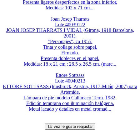
Presenta ligeros desperfectos en la zona inferior.
Medidas: 102 x 71 cm....
Joan Josep Tharrats
Lote 40039122
JOAN JOSEP THARRATS I VIDAL (Girona, 1918-Barcelona,
2001).
"Personajes", ca 1955.
Tinta y collage sobre papel.
Firmado.
Presenta dobleces en el papel.
Medidas: 18 x 21 cm.; 26,5 x 26,5 cm. (marc...
Ettore Sottsass
Lote 40040213
ETTORE SOTTSASS (Innsbruck, Austria, 1917-Milán, 2007) para
Artemide.
Lámpara de pie modelo Callimaco Terra. 1982.
Edición temprana con iluminación halógena.
Metal lacado y detalles en metal cromad...