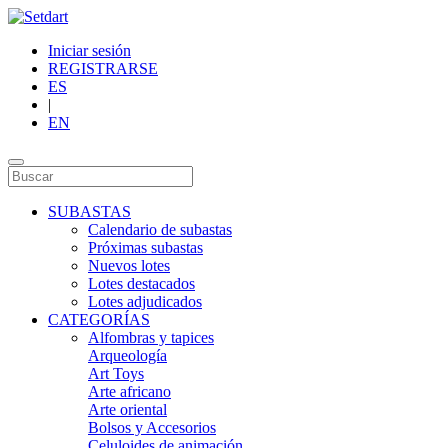
Iniciar sesión
REGISTRARSE
ES
|
EN
SUBASTAS
Calendario de subastas
Próximas subastas
Nuevos lotes
Lotes destacados
Lotes adjudicados
CATEGORÍAS
Alfombras y tapices
Arqueología
Art Toys
Arte africano
Arte oriental
Bolsos y Accesorios
Celuloides de animación