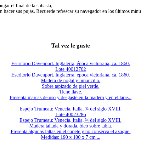
gar el final de la subasta,
n hacer sus pujas. Recuerde refrescar su navegador en los últimos minut
Tal vez le guste
Escritorio Davenport. Inglaterra, época victoriana, ca. 1860.
Lote 40012702
Escritorio Davenport. Inglaterra, época victoriana, ca. 1860.
Madera de nogal y limoncillo.
Sobre tapizado de piel verde.
Tiene llave.
Presenta marcas de uso y desgaste en la madera y en el tape...
Espejo Trumeau; Venecia, Italia, ¾ del siglo XVIII.
Lote 40023286
Espejo Trumeau; Venecia, Italia, ¾ del siglo XVIII.
Madera tallada y dorada, óleo sobre tabla.
Presenta algunas faltas en el copete y no conserva el azogue.
Medidas: 190 x 100 x 7 cm....