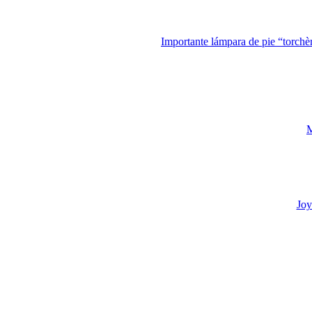
Importante lámpara de pie “torchè
M
Joy