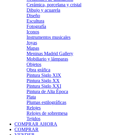
Cerámica, porcelana y cristal
Dibujo y acuarela
Diseño
Escultura
Fotografía
Iconos
Instrumentos musicales
Joyas
Mapas
Meninas Madrid Gallery
Mobiliario y lámparas
Objetos
Obra gráfica
Pintura Siglo XIX
Pintura Siglo XX
Pintura Siglo XXI
Pintura de Alta Época
Plata
Plumas estilográficas
Relojes
Relojes de sobremesa
Tejidos
COMPRAR AHORA
COMPRAR
VENDER