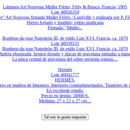
Lámpara Art Nouveau Muller Frères, Fédy & Biasca, Francia, 1905
Lote 40026310
re” Art Nouveau firmada Muller Frères / Lunéville y realizada por P. Fé
Hierro forjado y fundido; vidrio multicapa
Firmada: “Muller...
Bonheur-du-jour Napoleón III, de estilo Luis XVI. Francia, ca. 1870
Lote 40039231
Bonheur-du-jour Napoleón III, de estilo Luis XVI. Francia, ca. 1870
adera ebonizada, bronce dorado y placas de porcelana pintadas a man
La placa central de porcelana del sobre presenta roturas....
Hermès
Lote 40041777
HERMÈS.
ero en madera de limonero. Interiores compartimentados. Tiradores de p
En excelente estado.
Precio en tienda: 18000 €.
Medidas: 27 x 23 x 27 cm....