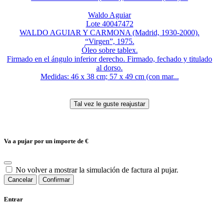
Waldo Aguiar
Lote 40047472
WALDO AGUIAR Y CARMONA (Madrid, 1930-2000).
“Virgen”, 1975.
Óleo sobre tablex.
Firmado en el ángulo inferior derecho. Firmado, fechado y titulado
al dorso.
Medidas: 46 x 38 cm; 57 x 49 cm (con mar...
Va a pujar por un importe de
€
No volver a mostrar la simulación de factura al pujar.
Cancelar
Confirmar
Entrar