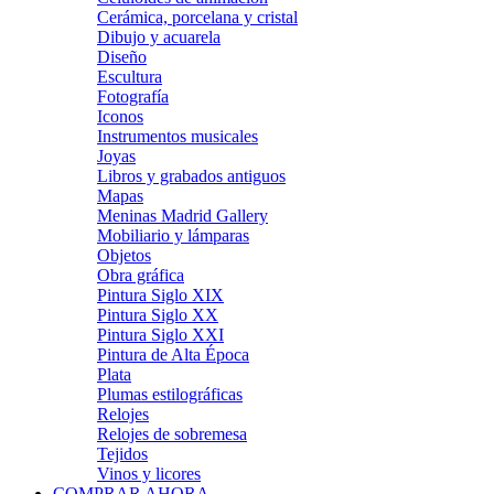
Cerámica, porcelana y cristal
Dibujo y acuarela
Diseño
Escultura
Fotografía
Iconos
Instrumentos musicales
Joyas
Libros y grabados antiguos
Mapas
Meninas Madrid Gallery
Mobiliario y lámparas
Objetos
Obra gráfica
Pintura Siglo XIX
Pintura Siglo XX
Pintura Siglo XXI
Pintura de Alta Época
Plata
Plumas estilográficas
Relojes
Relojes de sobremesa
Tejidos
Vinos y licores
COMPRAR AHORA