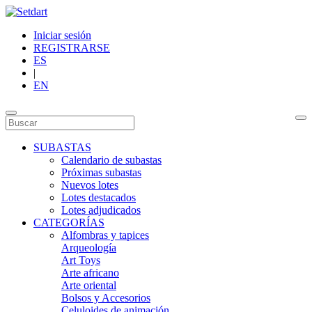
Iniciar sesión
REGISTRARSE
ES
|
EN
SUBASTAS
Calendario de subastas
Próximas subastas
Nuevos lotes
Lotes destacados
Lotes adjudicados
CATEGORÍAS
Alfombras y tapices
Arqueología
Art Toys
Arte africano
Arte oriental
Bolsos y Accesorios
Celuloides de animación