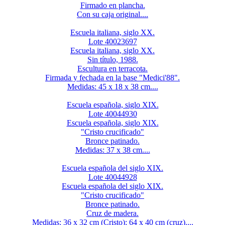
Firmado en plancha.
Con su caja original....
Escuela italiana, siglo XX.
Lote 40023697
Escuela italiana, siglo XX.
Sin título, 1988.
Escultura en terracota.
Firmada y fechada en la base "Medici'88".
Medidas: 45 x 18 x 38 cm....
Escuela española, siglo XIX.
Lote 40044930
Escuela española, siglo XIX.
"Cristo crucificado"
Bronce patinado.
Medidas: 37 x 38 cm....
Escuela española del siglo XIX.
Lote 40044928
Escuela española del siglo XIX.
"Cristo crucificado"
Bronce patinado.
Cruz de madera.
Medidas: 36 x 32 cm (Cristo); 64 x 40 cm (cruz)....