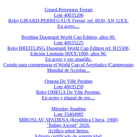
Girard-Perregaux Ferrari
Lote 40035206
Reloj GIRARD-PERREGAUX Ferrari, ref. 8030, AN 11XX.
En acero....
Breitling Duograph World Cup Edition, años 90.
Lote 40035225
Reloj BREITLING Duograph World Cup Edition ref. B15508,
Edición Limitada 08XX/1000, años 90.
En acero y oro amarillo.
Creado para conmemorar el World Cup of Aerobatics (Campeonato
Mundial de Acrobac...
Omega De Ville Prestige
Lote 40035259
Reloj OMEGA De Ville Prestige.
En acero y plaqué de oro....
Miroslav Spadrna
Lote 35404985
MIROSLAV SPADRNA (República Checa, 1968)
"Índigo Ascent" 2026.
Acrílico sobre lienzo.
Adjunta certificado de autenticidad.