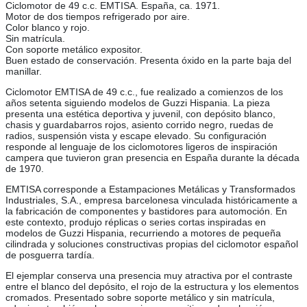
Ciclomotor de 49 c.c. EMTISA. España, ca. 1971.
Motor de dos tiempos refrigerado por aire.
Color blanco y rojo.
Sin matrícula.
Con soporte metálico expositor.
Buen estado de conservación. Presenta óxido en la parte baja del
manillar.
Ciclomotor EMTISA de 49 c.c., fue realizado a comienzos de los
años setenta siguiendo modelos de Guzzi Hispania. La pieza
presenta una estética deportiva y juvenil, con depósito blanco,
chasis y guardabarros rojos, asiento corrido negro, ruedas de
radios, suspensión vista y escape elevado. Su configuración
responde al lenguaje de los ciclomotores ligeros de inspiración
campera que tuvieron gran presencia en España durante la década
de 1970.
EMTISA corresponde a Estampaciones Metálicas y Transformados
Industriales, S.A., empresa barcelonesa vinculada históricamente a
la fabricación de componentes y bastidores para automoción. En
este contexto, produjo réplicas o series cortas inspiradas en
modelos de Guzzi Hispania, recurriendo a motores de pequeña
cilindrada y soluciones constructivas propias del ciclomotor español
de posguerra tardía.
El ejemplar conserva una presencia muy atractiva por el contraste
entre el blanco del depósito, el rojo de la estructura y los elementos
cromados. Presentado sobre soporte metálico y sin matrícula,