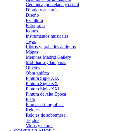
Cerámica, porcelana y cristal
Dibujo y acuarela
Diseño
Escultura
Fotografía
Iconos
Instrumentos musicales
Joyas
Libros y grabados antiguos
Mapas
Meninas Madrid Gallery
Mobiliario y lámparas
Objetos
Obra gráfica
Pintura Siglo XIX
Pintura Siglo XX
Pintura Siglo XXI
Pintura de Alta Época
Plata
Plumas estilográficas
Relojes
Relojes de sobremesa
Tejidos
Vinos y licores
COMPRAR AHORA