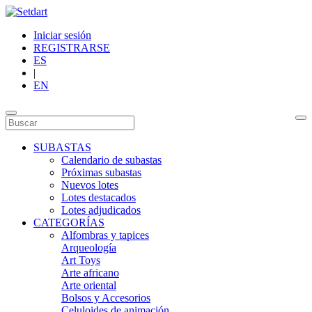
Iniciar sesión
REGISTRARSE
ES
|
EN
SUBASTAS
Calendario de subastas
Próximas subastas
Nuevos lotes
Lotes destacados
Lotes adjudicados
CATEGORÍAS
Alfombras y tapices
Arqueología
Art Toys
Arte africano
Arte oriental
Bolsos y Accesorios
Celuloides de animación