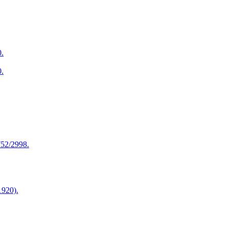
0.
0.
2752/2998.
920).