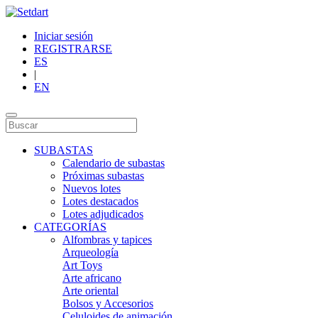
Iniciar sesión
REGISTRARSE
ES
|
EN
SUBASTAS
Calendario de subastas
Próximas subastas
Nuevos lotes
Lotes destacados
Lotes adjudicados
CATEGORÍAS
Alfombras y tapices
Arqueología
Art Toys
Arte africano
Arte oriental
Bolsos y Accesorios
Celuloides de animación