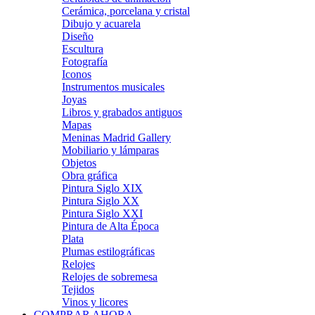
Cerámica, porcelana y cristal
Dibujo y acuarela
Diseño
Escultura
Fotografía
Iconos
Instrumentos musicales
Joyas
Libros y grabados antiguos
Mapas
Meninas Madrid Gallery
Mobiliario y lámparas
Objetos
Obra gráfica
Pintura Siglo XIX
Pintura Siglo XX
Pintura Siglo XXI
Pintura de Alta Época
Plata
Plumas estilográficas
Relojes
Relojes de sobremesa
Tejidos
Vinos y licores
COMPRAR AHORA