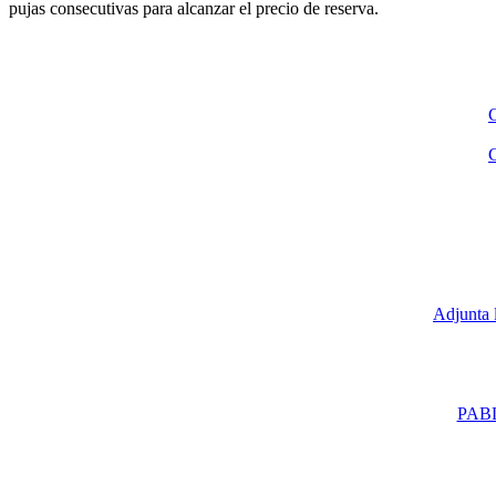
pujas consecutivas para alcanzar el precio de reserva.
C
C
Adjunta l
PABL