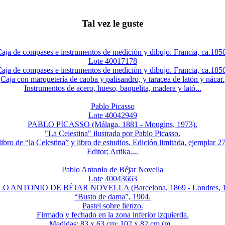
Tal vez le guste
aja de compases e instrumentos de medición y dibujo. Francia, ca.185
Lote 40017178
aja de compases e instrumentos de medición y dibujo. Francia, ca.185
Caja con marquetería de caoba y palisandro, y taracea de latón y nácar.
Instrumentos de acero, hueso, baquelita, madera y lató...
Pablo Picasso
Lote 40042949
PABLO PICASSO (Málaga, 1881 - Mougins, 1973).
"La Celestina" ilustrada por Pablo Picasso.
ibro de “la Celestina” y libro de estudios. Edición limitada, ejemplar 
Editor: Artika....
Pablo Antonio de Béjar Novella
Lote 40043663
O ANTONIO DE BÉJAR NOVELLA (Barcelona, 1869 - Londres, 1
“Busto de dama”, 1904.
Pastel sobre lienzo.
Firmado y fechado en la zona inferior izquierda.
Medidas: 83 x 63 cm; 102 x 82 cm (m...