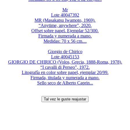
Mr
Lote 40047392
MR (Masakatsu Iwamoto, 1969).
“Anytime, anywhere”, 2020.
Offset sobre papel. Ejemplar 52/300.
Firmada y numerada a mano.
Medidas: 70 x 56 cm....
Giorgio de Chirico
Lote 40045153
GIORGIO DE CHIRICO (Volos, Grecia, 1888-Roma, 1978).
“I cavalli di Perseo”, 1972.
Litografía en color sobre papel, ejemplar 20/99.
Firmada, titulada y numerada a mano.
Sello seco de Alberto Caprin...