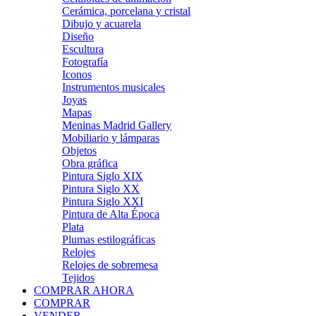
Cerámica, porcelana y cristal
Dibujo y acuarela
Diseño
Escultura
Fotografía
Iconos
Instrumentos musicales
Joyas
Mapas
Meninas Madrid Gallery
Mobiliario y lámparas
Objetos
Obra gráfica
Pintura Siglo XIX
Pintura Siglo XX
Pintura Siglo XXI
Pintura de Alta Época
Plata
Plumas estilográficas
Relojes
Relojes de sobremesa
Tejidos
COMPRAR AHORA
COMPRAR
VENDER