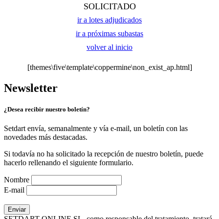
SOLICITADO
ir a lotes adjudicados
ir a próximas subastas
volver al inicio
[themes\five\template\coppermine\non_exist_ap.html]
Newsletter
¿Desea recibir nuestro boletín?
Setdart envía, semanalmente y vía e-mail, un boletín con las
novedades más destacadas.
Si todavía no ha solicitado la recepción de nuestro boletín, puede
hacerlo rellenando el siguiente formulario.
Nombre
E-mail
SETDART ONLINE SL, como responsable del tratamiento, tratará