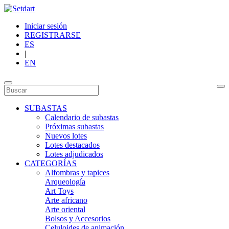
Iniciar sesión
REGISTRARSE
ES
|
EN
SUBASTAS
Calendario de subastas
Próximas subastas
Nuevos lotes
Lotes destacados
Lotes adjudicados
CATEGORÍAS
Alfombras y tapices
Arqueología
Art Toys
Arte africano
Arte oriental
Bolsos y Accesorios
Celuloides de animación