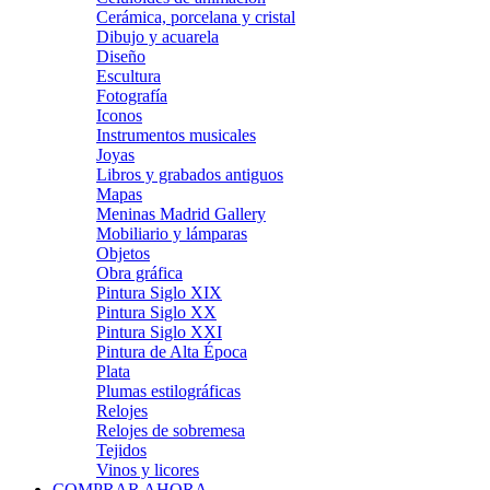
Cerámica, porcelana y cristal
Dibujo y acuarela
Diseño
Escultura
Fotografía
Iconos
Instrumentos musicales
Joyas
Libros y grabados antiguos
Mapas
Meninas Madrid Gallery
Mobiliario y lámparas
Objetos
Obra gráfica
Pintura Siglo XIX
Pintura Siglo XX
Pintura Siglo XXI
Pintura de Alta Época
Plata
Plumas estilográficas
Relojes
Relojes de sobremesa
Tejidos
Vinos y licores
COMPRAR AHORA