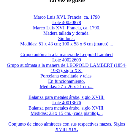
Tal vez le guste
Marco Luis XVI. Francia, ca. 1790
Lote 40020878
Marco Luis XVI. Francia, ca. 1790.
Madera tallada y dorada.
Sin luna.
Medidas: 51 x 43 cm; 100 x 58 x 6 cm (marco)....
Grupo autómata a la manera de Leopold Lambert
Lote 40022609
Grupo autómata a la manera de LEOPOLD LAMBERT (1854-
1935), siglo XX.
Porcelana esmaltada y telas.
En funcionamiento.
Medidas: 27 x 26 x 21 cm....
Balanza para metales árabe, siglo XVIII.
Lote 40013676
Balanza para metales árabe, siglo XVIII.
Medidas: 23 x 15 cm. (cada platillo)....
Conjunto de cinco almireces con sus respectivas mazas. Siglos
XVIII-XIX.