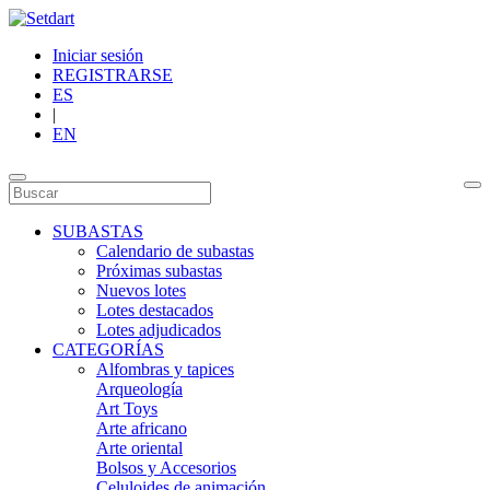
Iniciar sesión
REGISTRARSE
ES
|
EN
SUBASTAS
Calendario de subastas
Próximas subastas
Nuevos lotes
Lotes destacados
Lotes adjudicados
CATEGORÍAS
Alfombras y tapices
Arqueología
Art Toys
Arte africano
Arte oriental
Bolsos y Accesorios
Celuloides de animación