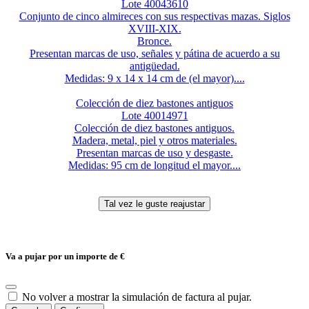
Lote 40043610
Conjunto de cinco almireces con sus respectivas mazas. Siglos
XVIII-XIX.
Bronce.
Presentan marcas de uso, señales y pátina de acuerdo a su
antigüedad.
Medidas: 9 x 14 x 14 cm de (el mayor)....
Colección de diez bastones antiguos
Lote 40014971
Colección de diez bastones antiguos.
Madera, metal, piel y otros materiales.
Presentan marcas de uso y desgaste.
Medidas: 95 cm de longitud el mayor....
Va a pujar por un importe de
€
No volver a mostrar la simulación de factura al pujar.