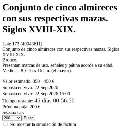
Conjunto de cinco almireces
con sus respectivas mazas.
Siglos XVIII-XIX.
Lote
173
(40043611)
Conjunto de cinco almireces con sus respectivas mazas. Siglos
XVIII-XIX.
Bronce.
Presentan marcas de uso, señales y pátina acorde a su edad.
Medidas: 8 x 16 x 16 cm. (el mayor).
Valor estimado:
350 - 450 €
Subasta en vivo:
22 Sep 2026
Subasta en vivo:
22 Sep 2026 15:00
45 días 00:56:50
Tiempo restante
:
Próxima puja:
200
€
PRÓXIMA PUJA
No mostrar la simulación de factura