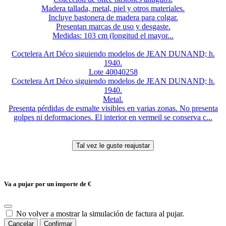
Madera tallada, metal, piel y otros materiales.
Incluye bastonera de madera para colgar.
Presentan marcas de uso y desgaste.
Medidas: 103 cm (longitud el mayor...
Coctelera Art Déco siguiendo modelos de JEAN DUNAND; h.
1940.
Lote 40040258
Coctelera Art Déco siguiendo modelos de JEAN DUNAND; h.
1940.
Metal.
Presenta pérdidas de esmalte visibles en varias zonas. No presenta
golpes ni deformaciones. El interior en vermeil se conserva c...
Va a pujar por un importe de
€
No volver a mostrar la simulación de factura al pujar.
Cancelar
Confirmar