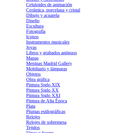
Celuloides de animación
Cerámica, porcelana y cristal
Dibujo y acuarela
Diseño
Escultura
Fotografía
Iconos
Instrumentos musicales
Joyas
Libros y grabados antiguos
Mapas
Meninas Madrid Gallery
Mobiliario y lámparas
Objetos
Obra gráfica
Pintura Siglo XIX
Pintura Siglo XX
Pintura Siglo XXI
Pintura de Alta Época
Plata
Plumas estilográficas
Relojes
Relojes de sobremesa
Tejidos
Vinos y licores