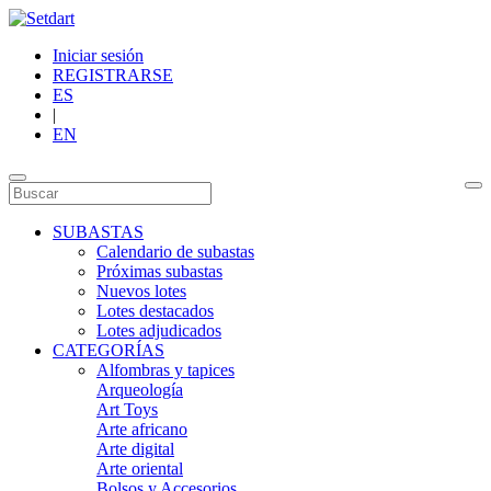
Iniciar sesión
REGISTRARSE
ES
|
EN
SUBASTAS
Calendario de subastas
Próximas subastas
Nuevos lotes
Lotes destacados
Lotes adjudicados
CATEGORÍAS
Alfombras y tapices
Arqueología
Art Toys
Arte africano
Arte digital
Arte oriental
Bolsos y Accesorios