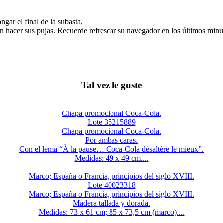
gar el final de la subasta,
n hacer sus pujas. Recuerde refrescar su navegador en los últimos minut
Tal vez le guste
Chapa promocional Coca-Cola.
Lote 35215889
Chapa promocional Coca-Cola.
Por ambas caras.
Con el lema “À la pause… Coca-Cola désaltère le mieux”.
Medidas: 49 x 49 cm....
Marco; España o Francia, principios del siglo XVIII.
Lote 40023318
Marco; España o Francia, principios del siglo XVIII.
Madera tallada y dorada.
Medidas: 73 x 61 cm; 85 x 73,5 cm (marco)....