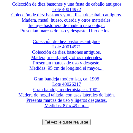
Colección de diez bastones y una fusta de caballo antiguos
Lote 40014972
Colección de diez bastones y una fusta de caballo antiguos.
Madera, metal, hueso, cuerda y otros materiales.
Incluye bastonera de madera para colgar.
Presentan marcas de uso y desgaste. Uno de los...
Colección de diez bastones antiguos
Lote 40014971
Colección de diez bastones antiguos.
Madera, metal, piel y otros materiales.
Presentan marcas de uso y desgaste.
Medidas: 95 cm de longitud el mayor....
Gran bandeja modernista, ca. 1905
Lote 40026217
Gran bandeja modernista, ca. 1905.
Madera de nogal tallada, con asas laterales de latón.
Presenta marcas de uso y ligeros desgastes.
Medidas: 87 x 49 cm....