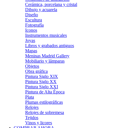
Cerámica, porcelana y cristal
Dibujo y acuarela
Diseño
Escultura
Fotografía
Iconos
Instrumentos musicales
Joyas
Libros y grabados antiguos
Mapas
Meninas Madrid Gallery
Mobiliario y lámparas
Objetos
Obra gráfica
Pintura Siglo XIX
Pintura Siglo XX
Pintura Siglo XXI
Pintura de Alta Época
Plata
Plumas estilográficas
Relojes
Relojes de sobremesa
Tejidos
Vinos y licores
COMPRAR AHORA