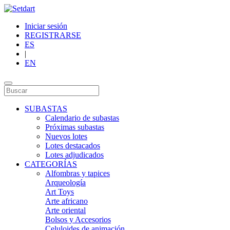
Iniciar sesión
REGISTRARSE
ES
|
EN
SUBASTAS
Calendario de subastas
Próximas subastas
Nuevos lotes
Lotes destacados
Lotes adjudicados
CATEGORÍAS
Alfombras y tapices
Arqueología
Art Toys
Arte africano
Arte oriental
Bolsos y Accesorios
Celuloides de animación