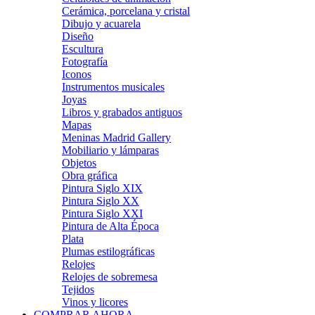
Cerámica, porcelana y cristal
Dibujo y acuarela
Diseño
Escultura
Fotografía
Iconos
Instrumentos musicales
Joyas
Libros y grabados antiguos
Mapas
Meninas Madrid Gallery
Mobiliario y lámparas
Objetos
Obra gráfica
Pintura Siglo XIX
Pintura Siglo XX
Pintura Siglo XXI
Pintura de Alta Época
Plata
Plumas estilográficas
Relojes
Relojes de sobremesa
Tejidos
Vinos y licores
COMPRAR AHORA