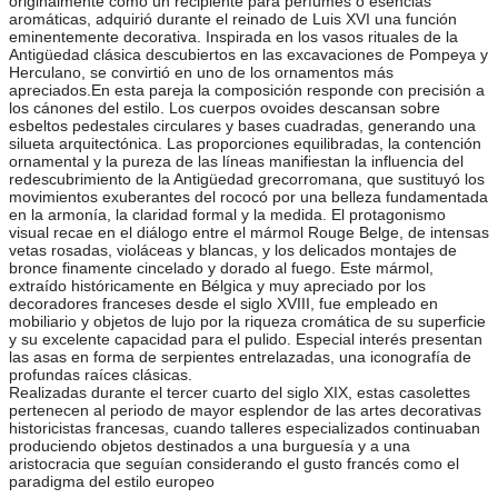
originalmente como un recipiente para perfumes o esencias
aromáticas, adquirió durante el reinado de Luis XVI una función
eminentemente decorativa. Inspirada en los vasos rituales de la
Antigüedad clásica descubiertos en las excavaciones de Pompeya y
Herculano, se convirtió en uno de los ornamentos más
apreciados.En esta pareja la composición responde con precisión a
los cánones del estilo. Los cuerpos ovoides descansan sobre
esbeltos pedestales circulares y bases cuadradas, generando una
silueta arquitectónica. Las proporciones equilibradas, la contención
ornamental y la pureza de las líneas manifiestan la influencia del
redescubrimiento de la Antigüedad grecorromana, que sustituyó los
movimientos exuberantes del rococó por una belleza fundamentada
en la armonía, la claridad formal y la medida. El protagonismo
visual recae en el diálogo entre el mármol Rouge Belge, de intensas
vetas rosadas, violáceas y blancas, y los delicados montajes de
bronce finamente cincelado y dorado al fuego. Este mármol,
extraído históricamente en Bélgica y muy apreciado por los
decoradores franceses desde el siglo XVIII, fue empleado en
mobiliario y objetos de lujo por la riqueza cromática de su superficie
y su excelente capacidad para el pulido. Especial interés presentan
las asas en forma de serpientes entrelazadas, una iconografía de
profundas raíces clásicas.
Realizadas durante el tercer cuarto del siglo XIX, estas casolettes
pertenecen al periodo de mayor esplendor de las artes decorativas
historicistas francesas, cuando talleres especializados continuaban
produciendo objetos destinados a una burguesía y a una
aristocracia que seguían considerando el gusto francés como el
paradigma del estilo europeo