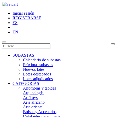
Iniciar sesión
REGISTRARSE
ES
|
EN
SUBASTAS
Calendario de subastas
Próximas subastas
Nuevos lotes
Lotes destacados
Lotes adjudicados
CATEGORÍAS
Alfombras y tapices
Arqueología
Art Toys
Arte africano
Arte oriental
Bolsos y Accesorios
Celuloides de animación