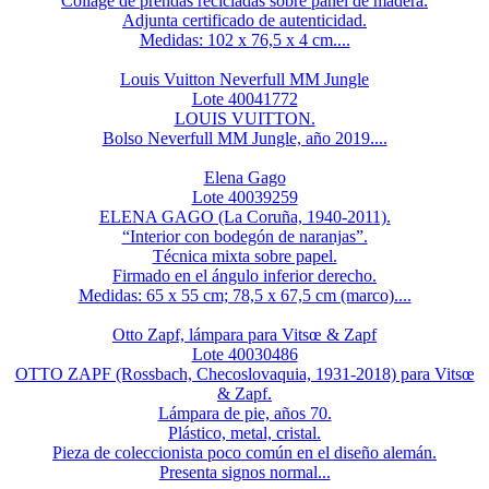
Collage de prendas recicladas sobre panel de madera.
Adjunta certificado de autenticidad.
Medidas: 102 x 76,5 x 4 cm....
Louis Vuitton Neverfull MM Jungle
Lote 40041772
LOUIS VUITTON.
Bolso Neverfull MM Jungle, año 2019....
Elena Gago
Lote 40039259
ELENA GAGO (La Coruña, 1940-2011).
“Interior con bodegón de naranjas”.
Técnica mixta sobre papel.
Firmado en el ángulo inferior derecho.
Medidas: 65 x 55 cm; 78,5 x 67,5 cm (marco)....
Otto Zapf, lámpara para Vitsœ & Zapf
Lote 40030486
OTTO ZAPF (Rossbach, Checoslovaquia, 1931-2018) para Vitsœ
& Zapf.
Lámpara de pie, años 70.
Plástico, metal, cristal.
Pieza de coleccionista poco común en el diseño alemán.
Presenta signos normal...