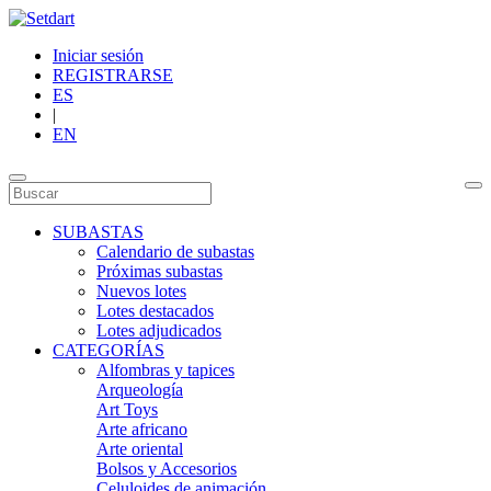
Iniciar sesión
REGISTRARSE
ES
|
EN
SUBASTAS
Calendario de subastas
Próximas subastas
Nuevos lotes
Lotes destacados
Lotes adjudicados
CATEGORÍAS
Alfombras y tapices
Arqueología
Art Toys
Arte africano
Arte oriental
Bolsos y Accesorios
Celuloides de animación