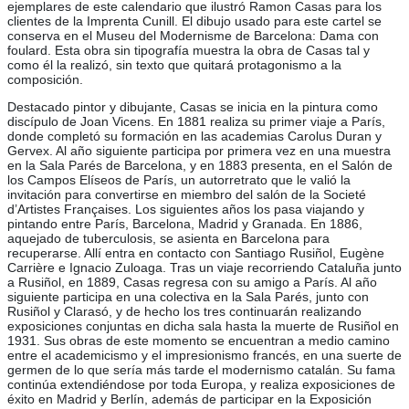
ejemplares de este calendario que ilustró Ramon Casas para los
clientes de la Imprenta Cunill. El dibujo usado para este cartel se
conserva en el Museu del Modernisme de Barcelona: Dama con
foulard. Esta obra sin tipografía muestra la obra de Casas tal y
como él la realizó, sin texto que quitará protagonismo a la
composición.
Destacado pintor y dibujante, Casas se inicia en la pintura como
discípulo de Joan Vicens. En 1881 realiza su primer viaje a París,
donde completó su formación en las academias Carolus Duran y
Gervex. Al año siguiente participa por primera vez en una muestra
en la Sala Parés de Barcelona, y en 1883 presenta, en el Salón de
los Campos Elíseos de París, un autorretrato que le valió la
invitación para convertirse en miembro del salón de la Societé
d’Artistes Françaises. Los siguientes años los pasa viajando y
pintando entre París, Barcelona, Madrid y Granada. En 1886,
aquejado de tuberculosis, se asienta en Barcelona para
recuperarse. Allí entra en contacto con Santiago Rusiñol, Eugène
Carrière e Ignacio Zuloaga. Tras un viaje recorriendo Cataluña junto
a Rusiñol, en 1889, Casas regresa con su amigo a París. Al año
siguiente participa en una colectiva en la Sala Parés, junto con
Rusiñol y Clarasó, y de hecho los tres continuarán realizando
exposiciones conjuntas en dicha sala hasta la muerte de Rusiñol en
1931. Sus obras de este momento se encuentran a medio camino
entre el academicismo y el impresionismo francés, en una suerte de
germen de lo que sería más tarde el modernismo catalán. Su fama
continúa extendiéndose por toda Europa, y realiza exposiciones de
éxito en Madrid y Berlín, además de participar en la Exposición