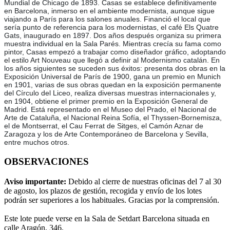
Mundial de Chicago de 1893. Casas se establece definitivamente
en Barcelona, inmerso en el ambiente modernista, aunque sigue
viajando a París para los salones anuales. Financió el local que
sería punto de referencia para los modernistas, el café Els Quatre
Gats, inaugurado en 1897. Dos años después organiza su primera
muestra individual en la Sala Parés. Mientras crecía su fama como
pintor, Casas empezó a trabajar como diseñador gráfico, adoptando
el estilo Art Nouveau que llegó a definir al Modernismo catalán. En
los años siguientes se suceden sus éxitos: presenta dos obras en la
Exposición Universal de París de 1900, gana un premio en Munich
en 1901, varias de sus obras quedan en la exposición permanente
del Círculo del Liceo, realiza diversas muestras internacionales y,
en 1904, obtiene el primer premio en la Exposición General de
Madrid. Está representado en el Museo del Prado, el Nacional de
Arte de Cataluña, el Nacional Reina Sofía, el Thyssen-Bornemisza,
el de Montserrat, el Cau Ferrat de Sitges, el Camón Aznar de
Zaragoza y los de Arte Contemporáneo de Barcelona y Sevilla,
entre muchos otros.
OBSERVACIONES
Aviso importante:
Debido al cierre de nuestras oficinas del 7 al 30
de agosto, los plazos de gestión, recogida y envío de los lotes
podrán ser superiores a los habituales. Gracias por la comprensión.
Este lote puede verse en la Sala de Setdart Barcelona situada en
calle Aragón, 346.