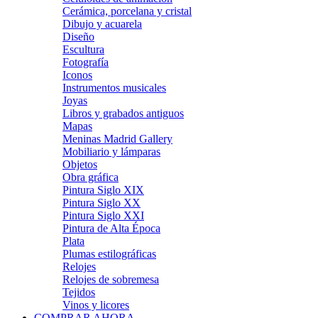
Cerámica, porcelana y cristal
Dibujo y acuarela
Diseño
Escultura
Fotografía
Iconos
Instrumentos musicales
Joyas
Libros y grabados antiguos
Mapas
Meninas Madrid Gallery
Mobiliario y lámparas
Objetos
Obra gráfica
Pintura Siglo XIX
Pintura Siglo XX
Pintura Siglo XXI
Pintura de Alta Época
Plata
Plumas estilográficas
Relojes
Relojes de sobremesa
Tejidos
Vinos y licores
COMPRAR AHORA