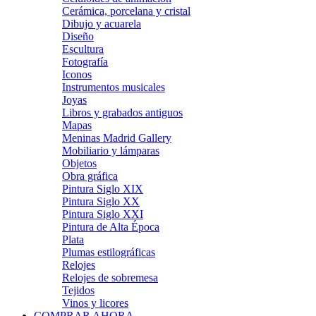
Cerámica, porcelana y cristal
Dibujo y acuarela
Diseño
Escultura
Fotografía
Iconos
Instrumentos musicales
Joyas
Libros y grabados antiguos
Mapas
Meninas Madrid Gallery
Mobiliario y lámparas
Objetos
Obra gráfica
Pintura Siglo XIX
Pintura Siglo XX
Pintura Siglo XXI
Pintura de Alta Época
Plata
Plumas estilográficas
Relojes
Relojes de sobremesa
Tejidos
Vinos y licores
COMPRAR AHORA