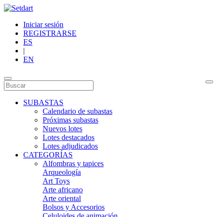
Iniciar sesión
REGISTRARSE
ES
|
EN
SUBASTAS
Calendario de subastas
Próximas subastas
Nuevos lotes
Lotes destacados
Lotes adjudicados
CATEGORÍAS
Alfombras y tapices
Arqueología
Art Toys
Arte africano
Arte oriental
Bolsos y Accesorios
Celuloides de animación