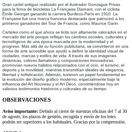
Gran cartel antiguo realizado por el ilustrador Gonzague Privas
para la firma de bicicletas La Française Diamant, con el ciclista
Émile Georget ganando la carrera Burdeos-París en 1910. La
Française fue una marca francesa destacada que patrocinó a los
primeros ganadores del Tour de Francia, como Maurice Garin.
Carteles como el que ahora se licita son altamente valorados en el
mercado del arte porque reflejan los cambios sociales, culturales y
tecnológicos de una época marcada por la modernidad y el
progreso. Más allá de su función publicitaria, se convirtieron en una
forma de arte accesible que ayudó a definir la identidad visual de
ciudades, marcas y estilos de vida. A través de sus imágenes
dinámicas, colores llamativos y composiciones innovadoras,
promovían nuevos hábitos relacionados con el ocio, el turismo, el
deporte y la movilidad, mientras transmitían ideales de elegancia,
libertad y sofisticación. Además, tuvieron un papel fundamental en
la evolución del diseño gráfico moderno, especialmente bajo la
influencia del Art Nouveau y el Art Déco, convirtiéndose hoy en
valiosos testimonios históricos y culturales de su tiempo.
OBSERVACIONES
Aviso importante:
Debido al cierre de nuestras oficinas del 7 al 30
de agosto, los plazos de gestión, recogida y envío de los lotes
podrán ser superiores a los habituales. Gracias por la comprensión.