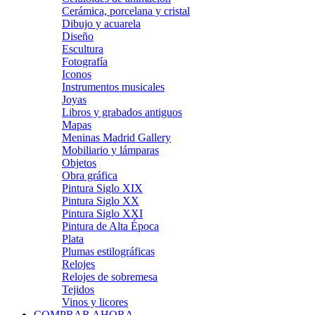
Cerámica, porcelana y cristal
Dibujo y acuarela
Diseño
Escultura
Fotografía
Iconos
Instrumentos musicales
Joyas
Libros y grabados antiguos
Mapas
Meninas Madrid Gallery
Mobiliario y lámparas
Objetos
Obra gráfica
Pintura Siglo XIX
Pintura Siglo XX
Pintura Siglo XXI
Pintura de Alta Época
Plata
Plumas estilográficas
Relojes
Relojes de sobremesa
Tejidos
Vinos y licores
COMPRAR AHORA