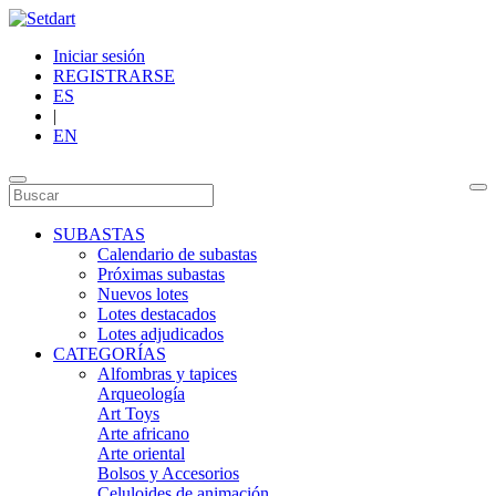
Iniciar sesión
REGISTRARSE
ES
|
EN
SUBASTAS
Calendario de subastas
Próximas subastas
Nuevos lotes
Lotes destacados
Lotes adjudicados
CATEGORÍAS
Alfombras y tapices
Arqueología
Art Toys
Arte africano
Arte oriental
Bolsos y Accesorios
Celuloides de animación