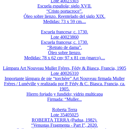
Lote 40023303
Escuela española; siglo XVII.
“Cristo portacroce”.
Óleo sobre lienzo. Reentelado del siglo XIX.
Medidas: 73 x 59 cm....
Escuela francesa; c. 1730.
Lote 40023860
Escuela francesa; c. 1730.
“Retrato de dama”.
Óleo sobre lienzo.
Medidas: 78 x 62 cm; 97 x 81 cm (marco)....
Lámpara Art Nouveau Muller Frères, Fédy & Biasca, Francia, 1905
Lote 40026310
Importante lámpara de pie “torchère” Art Nouveau firmada Muller
Frères / Lunéville y realizada por P. Fédy & C. Biasca. Francia, ca.
1905.
Hierro forjado y fundido; vidrio multicapa
Firmada: “Muller...
Roberta Terra
Lote 35405025
ROBERTA TERRA (Padua, 1982).
“Venustas Fragmenta - Part I”, 2020.