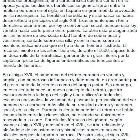
armas del protagonista, una característica que fue común en la
época ya que los diseños heráldicos se generalizaron entre la
nobleza europea en el siglo, en España en gran medida provocado
por la reconquista. La heráldica hereditaria y sistemática se había
desarrollado a principios del siglo XIII. Exactamente quién tenía
derecho a usar armas, por ley o convención social, aunque esta ley
variaba hasta cierto punto entre países. La obra está protagonizada
por un hombre de avanzada edad hombre de sobria pose y
vestimenta, sentado sobre una silla y con la mano sobre su
escritorio indicando así que se trata de un hombre ilustrado. El
reconocimiento de las artes liberales, durante el 1600, supuso todo
un desarrollo de la retratística, generando un gran interés por la
captación pictórica de figuras emblemáticas pertenecientes al
mundo de las artes.
En el siglo XVII, el panorama del retrato europeo es variado y
amplio, con numerosas influencias y determinado en gran parte por
el gusto tanto de la clientela como del propio pintor. Sin embargo,
en esta centuria nace un nuevo concepto del retrato, que irá
evolucionando a lo largo del siglo y que unificará a todas las
escuelas nacionales: la voluntad de plasmar la personalidad del ser
humano y su carácter, más allá de su realidad externa y su rango
social, en su efigie. Durante la centuria anterior el retrato se había
consolidado entre las clases altas, no estando ya únicamente
reservado a la corte. Por ello las fórmulas del género, según
avance el siglo XVII y más aún en el XVIII, se irán relajando y
alejándose de las ostentosas y simbólicas representaciones
oficiales propias del aparato barroco. Por otro lado, el siglo XVIII
reaccionará contra la rígida etiqueta del siglo anterior con una