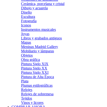
Cerámica, porcelana y cristal
Dibujo y acuarela
Diseño
Escultura
Fotografía
Iconos
Instrumentos musicales
Joyas
Libros y grabados antiguos
Mapas
Meninas Madrid Gallery
Mobiliario y lámparas
Objetos
Obra gráfica
Pintura Siglo XIX
Pintura Siglo XX
Pintura Siglo XXI
Pintura de Alta Época
Plata
Plumas estilográficas
Relojes
Relojes de sobremesa
Tejidos
Vinos y licores
COMPRAR AHORA