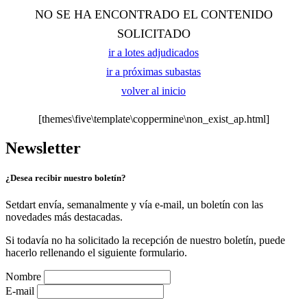
NO SE HA ENCONTRADO EL CONTENIDO
SOLICITADO
ir a lotes adjudicados
ir a próximas subastas
volver al inicio
[themes\five\template\coppermine\non_exist_ap.html]
Newsletter
¿Desea recibir nuestro boletín?
Setdart envía, semanalmente y vía e-mail, un boletín con las
novedades más destacadas.
Si todavía no ha solicitado la recepción de nuestro boletín, puede
hacerlo rellenando el siguiente formulario.
Nombre
E-mail