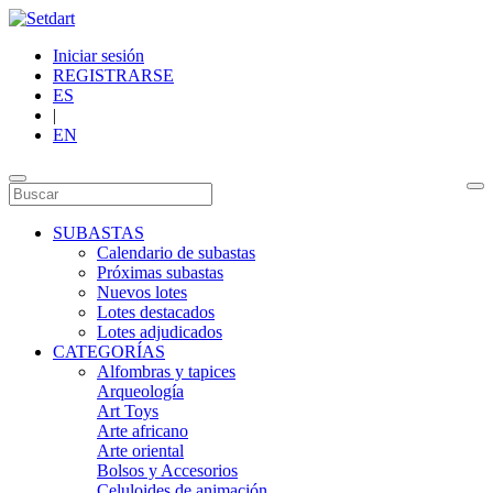
Iniciar sesión
REGISTRARSE
ES
|
EN
SUBASTAS
Calendario de subastas
Próximas subastas
Nuevos lotes
Lotes destacados
Lotes adjudicados
CATEGORÍAS
Alfombras y tapices
Arqueología
Art Toys
Arte africano
Arte oriental
Bolsos y Accesorios
Celuloides de animación