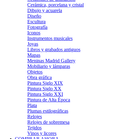
Cerámica, porcelana y cristal
Dibujo y acuarela
Diseño
Escultura
Fotografía
Iconos
Instrumentos musicales
Joyas
Libros y grabados antiguos
Mapas
Meninas Madrid Gallery
Mobiliario y lámparas
Objetos
Obra gráfica
Pintura Siglo XIX
Pintura Siglo XX
Pintura Siglo XXI
Pintura de Alta Época
Plata
Plumas estilográficas
Relojes
Relojes de sobremesa
Tejidos
Vinos y licores
COMPRAR AHORA