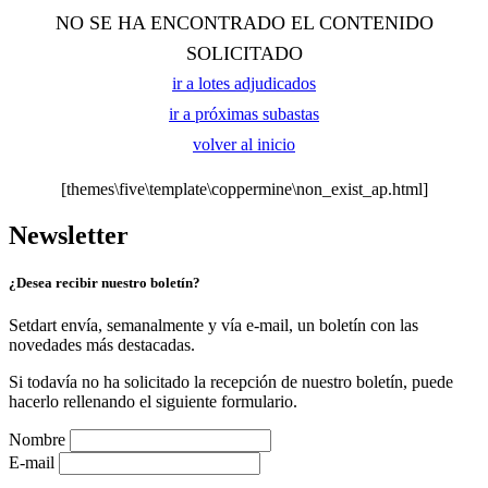
NO SE HA ENCONTRADO EL CONTENIDO
SOLICITADO
ir a lotes adjudicados
ir a próximas subastas
volver al inicio
[themes\five\template\coppermine\non_exist_ap.html]
Newsletter
¿Desea recibir nuestro boletín?
Setdart envía, semanalmente y vía e-mail, un boletín con las
novedades más destacadas.
Si todavía no ha solicitado la recepción de nuestro boletín, puede
hacerlo rellenando el siguiente formulario.
Nombre
E-mail