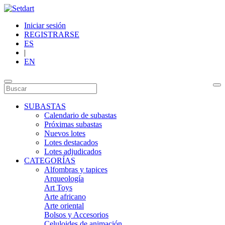
Iniciar sesión
REGISTRARSE
ES
|
EN
SUBASTAS
Calendario de subastas
Próximas subastas
Nuevos lotes
Lotes destacados
Lotes adjudicados
CATEGORÍAS
Alfombras y tapices
Arqueología
Art Toys
Arte africano
Arte oriental
Bolsos y Accesorios
Celuloides de animación