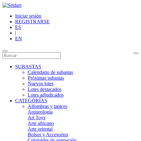
Iniciar sesión
REGISTRARSE
ES
|
EN
SUBASTAS
Calendario de subastas
Próximas subastas
Nuevos lotes
Lotes destacados
Lotes adjudicados
CATEGORÍAS
Alfombras y tapices
Arqueología
Art Toys
Arte africano
Arte oriental
Bolsos y Accesorios
Celuloides de animación