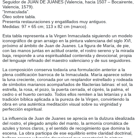
Seguidor de JUAN DE JUANES (Valencia, hacia 1507 – Bocairente,
Valencia, 1579).
“Inmaculada”.
Óleo sobre tabla.
Presenta restauraciones y engatillados muy antiguos.
Medidas: 97 × 65 cm; 113 x 82 cm (marco).
Esta tabla representa a la Virgen Inmaculada siguiendo un modelo
iconográfico de gran arraigo en la pintura valenciana del siglo XVI,
próximo al ámbito de Juan de Juanes. La figura de María, de pie,
con las manos juntas en actitud orante, el rostro sereno y la mirada
baja, responde a una espiritualidad contenida y devocional, propia
del lenguaje refinado del maestro valenciano y de sus seguidores.
La composición conserva todavía una formulación anterior a la
plena codificación barroca de la Inmaculada. María aparece sobre
la luna creciente, coronada por un resplandor estrellado y rodeada
de símbolos marianos acompañados de filacterias latinas: el sol, la
estrella, la rosa, el pozo, la puerta cerrada, el ciprés, la palma, el
cedro o el huerto cerrado. Todos ellos remiten a las letanías y a la
tradición bíblica aplicada a la pureza de la Virgen, convirtiendo la
obra en una auténtica meditación visual sobre su virginidad y
perfección espiritual.
La influencia de Juan de Juanes se aprecia en la dulzura idealizada
del rostro, el plegado amplio del manto, la armonía cromática de
azules y tonos claros, y el sentido de recogimiento que domina la
escena. La obra participa de ese equilibrio entre claridad doctrinal,