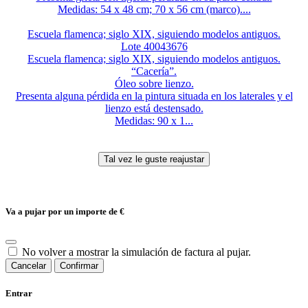
Medidas: 54 x 48 cm; 70 x 56 cm (marco)....
Escuela flamenca; siglo XIX, siguiendo modelos antiguos.
Lote 40043676
Escuela flamenca; siglo XIX, siguiendo modelos antiguos.
“Cacería”.
Óleo sobre lienzo.
Presenta alguna pérdida en la pintura situada en los laterales y el
lienzo está destensado.
Medidas: 90 x 1...
Va a pujar por un importe de
€
No volver a mostrar la simulación de factura al pujar.
Cancelar
Confirmar
Entrar