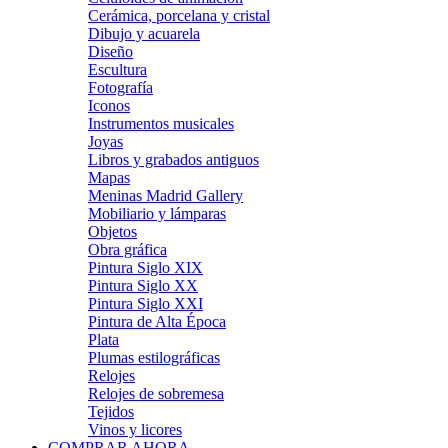
Cerámica, porcelana y cristal
Dibujo y acuarela
Diseño
Escultura
Fotografía
Iconos
Instrumentos musicales
Joyas
Libros y grabados antiguos
Mapas
Meninas Madrid Gallery
Mobiliario y lámparas
Objetos
Obra gráfica
Pintura Siglo XIX
Pintura Siglo XX
Pintura Siglo XXI
Pintura de Alta Época
Plata
Plumas estilográficas
Relojes
Relojes de sobremesa
Tejidos
Vinos y licores
COMPRAR AHORA