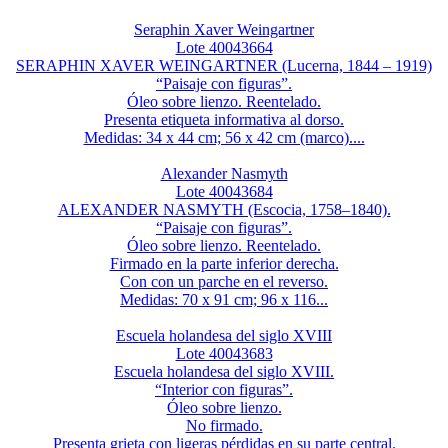
Seraphin Xaver Weingartner
Lote 40043664
SERAPHIN XAVER WEINGARTNER (Lucerna, 1844 – 1919)
“Paisaje con figuras”.
Óleo sobre lienzo. Reentelado.
Presenta etiqueta informativa al dorso.
Medidas: 34 x 44 cm; 56 x 42 cm (marco)....
Alexander Nasmyth
Lote 40043684
ALEXANDER NASMYTH (Escocia, 1758–1840).
“Paisaje con figuras”.
Óleo sobre lienzo. Reentelado.
Firmado en la parte inferior derecha.
Con con un parche en el reverso.
Medidas: 70 x 91 cm; 96 x 116...
Escuela holandesa del siglo XVIII
Lote 40043683
Escuela holandesa del siglo XVIII.
“Interior con figuras”.
Óleo sobre lienzo.
No firmado.
Presenta grieta con ligeras pérdidas en su parte central.