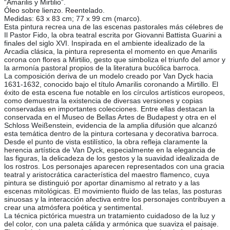
“Amarilis y Mirtilio”.
Óleo sobre lienzo. Reentelado.
Medidas: 63 x 83 cm; 77 x 99 cm (marco).
Esta pintura recrea una de las escenas pastorales más célebres de
Il Pastor Fido, la obra teatral escrita por Giovanni Battista Guarini a
finales del siglo XVI. Inspirada en el ambiente idealizado de la
Arcadia clásica, la pintura representa el momento en que Amarilis
corona con flores a Mirtilio, gesto que simboliza el triunfo del amor y
la armonía pastoral propios de la literatura bucólica barroca.
La composición deriva de un modelo creado por Van Dyck hacia
1631-1632, conocido bajo el título Amarilis coronando a Mirtillo. El
éxito de esta escena fue notable en los círculos artísticos europeos,
como demuestra la existencia de diversas versiones y copias
conservadas en importantes colecciones. Entre ellas destacan la
conservada en el Museo de Bellas Artes de Budapest y otra en el
Schloss Weißenstein, evidencia de la amplia difusión que alcanzó
esta temática dentro de la pintura cortesana y decorativa barroca.
Desde el punto de vista estilístico, la obra refleja claramente la
herencia artística de Van Dyck, especialmente en la elegancia de
las figuras, la delicadeza de los gestos y la suavidad idealizada de
los rostros. Los personajes aparecen representados con una gracia
teatral y aristocrática característica del maestro flamenco, cuya
pintura se distinguió por aportar dinamismo al retrato y a las
escenas mitológicas. El movimiento fluido de las telas, las posturas
sinuosas y la interacción afectiva entre los personajes contribuyen a
crear una atmósfera poética y sentimental.
La técnica pictórica muestra un tratamiento cuidadoso de la luz y
del color, con una paleta cálida y armónica que suaviza el paisaje.