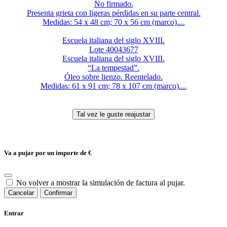
No firmado.
Presenta grieta con ligeras pérdidas en su parte central.
Medidas: 54 x 48 cm; 70 x 56 cm (marco)....
Escuela italiana del siglo XVIII.
Lote 40043677
Escuela italiana del siglo XVIII.
“La tempestad”.
Óleo sobre lienzo. Reentelado.
Medidas: 61 x 91 cm; 78 x 107 cm (marco)....
Va a pujar por un importe de
€
No volver a mostrar la simulación de factura al pujar.
Cancelar
Confirmar
Entrar