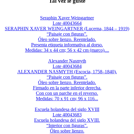
Tal vez le guste
Seraphin Xaver Weingartner
Lote 40043664
SERAPHIN XAVER WEINGARTNER (Lucerna, 1844 – 1919)
“Paisaje con figuras”.
Óleo sobre lienzo. Reentelado.
Presenta etiqueta informativa al dorso.
Medidas: 34 x 44 cm; 56 x 42 cm (marco)....
Alexander Nasmyth
Lote 40043684
ALEXANDER NASMYTH (Escocia, 1758–1840).
“Paisaje con figuras”.
Óleo sobre lienzo. Reentelado.
Firmado en la parte inferior derecha.
Con con un parche en el reverso.
Medidas: 70 x 91 cm; 96 x 116...
Escuela holandesa del siglo XVIII
Lote 40043683
Escuela holandesa del siglo XVIII.
“Interior con figuras”.
Óleo sobre lienzo.