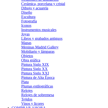
Cerámica, porcelana y cristal
Dibujo y acuarela
Diseño
Escultura
Fotografía
Iconos
Instrumentos musicales
Joyas
Libros y grabados antiguos
Mapas
Meninas Madrid Gallery
Mobiliario y lámparas
Objetos
Obra gráfica
Pintura Siglo XIX
Pintura Siglo XX
Pintura Siglo XXI
Pintura de Alta Época
Plata
Plumas estilográficas
Relojes
Relojes de sobremesa
Tejidos
Vinos y licores
COMPRAR AHORA