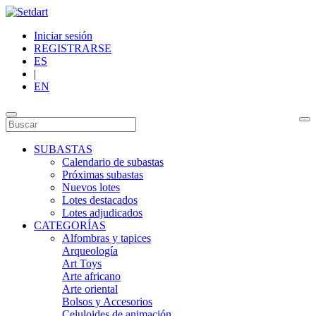
Iniciar sesión
REGISTRARSE
ES
|
EN
SUBASTAS
Calendario de subastas
Próximas subastas
Nuevos lotes
Lotes destacados
Lotes adjudicados
CATEGORÍAS
Alfombras y tapices
Arqueología
Art Toys
Arte africano
Arte oriental
Bolsos y Accesorios
Celuloides de animación