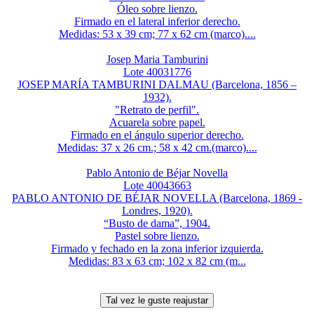
Óleo sobre lienzo.
Firmado en el lateral inferior derecho.
Medidas: 53 x 39 cm; 77 x 62 cm (marco)....
Josep Maria Tamburini
Lote 40031776
JOSEP MARÍA TAMBURINI DALMAU (Barcelona, 1856 –
1932).
"Retrato de perfil".
Acuarela sobre papel.
Firmado en el ángulo superior derecho.
Medidas: 37 x 26 cm.; 58 x 42 cm.(marco)....
Pablo Antonio de Béjar Novella
Lote 40043663
PABLO ANTONIO DE BÉJAR NOVELLA (Barcelona, 1869 -
Londres, 1920).
“Busto de dama”, 1904.
Pastel sobre lienzo.
Firmado y fechado en la zona inferior izquierda.
Medidas: 83 x 63 cm; 102 x 82 cm (m...