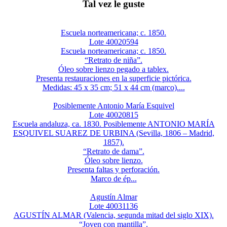
Tal vez le guste
Escuela norteamericana; c. 1850.
Lote 40020594
Escuela norteamericana; c. 1850.
“Retrato de niña”.
Óleo sobre lienzo pegado a tablex.
Presenta restauraciones en la superficie pictórica.
Medidas: 45 x 35 cm; 51 x 44 cm (marco)....
Posiblemente Antonio María Esquivel
Lote 40020815
Escuela andaluza, ca. 1830. Posiblemente ANTONIO MARÍA
ESQUIVEL SUAREZ DE URBINA (Sevilla, 1806 – Madrid,
1857).
“Retrato de dama”.
Óleo sobre lienzo.
Presenta faltas y perforación.
Marco de ép...
Agustín Almar
Lote 40031136
AGUSTÍN ALMAR (Valencia, segunda mitad del siglo XIX).
“Joven con mantilla”.