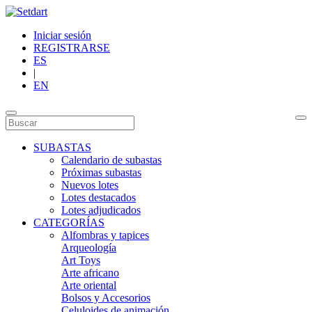
Iniciar sesión
REGISTRARSE
ES
|
EN
SUBASTAS
Calendario de subastas
Próximas subastas
Nuevos lotes
Lotes destacados
Lotes adjudicados
CATEGORÍAS
Alfombras y tapices
Arqueología
Art Toys
Arte africano
Arte oriental
Bolsos y Accesorios
Celuloides de animación