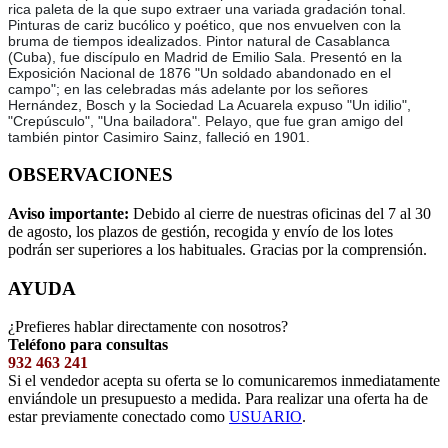
rica paleta de la que supo extraer una variada gradación tonal.
Pinturas de cariz bucólico y poético, que nos envuelven con la
bruma de tiempos idealizados. Pintor natural de Casablanca
(Cuba), fue discípulo en Madrid de Emilio Sala. Presentó en la
Exposición Nacional de 1876 "Un soldado abandonado en el
campo"; en las celebradas más adelante por los señores
Hernández, Bosch y la Sociedad La Acuarela expuso "Un idilio",
"Crepúsculo", "Una bailadora". Pelayo, que fue gran amigo del
también pintor Casimiro Sainz, falleció en 1901.
OBSERVACIONES
Aviso importante:
Debido al cierre de nuestras oficinas del 7 al 30
de agosto, los plazos de gestión, recogida y envío de los lotes
podrán ser superiores a los habituales. Gracias por la comprensión.
AYUDA
¿Prefieres hablar directamente con nosotros?
Teléfono para consultas
932 463 241
Si el vendedor acepta su oferta se lo comunicaremos inmediatamente
enviándole un presupuesto a medida. Para realizar una oferta ha de
estar previamente conectado como
USUARIO
.