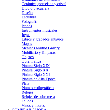
Cerámica, porcelana y cristal
Dibujo y acuarela
Diseño
Escultura
Fotografía
Iconos
Instrumentos musicales
Joyas
Libros y grabados antiguos
Mapas
Meninas Madrid Gallery
Mobiliario y lámparas
Objetos
Obra gráfica
Pintura Siglo XIX
Pintura Siglo XX
Pintura Siglo XXI
Pintura de Alta Época
Plata
Plumas estilográficas
Relojes
Relojes de sobremesa
Tejidos
Vinos y licores
COMPRAR AHORA