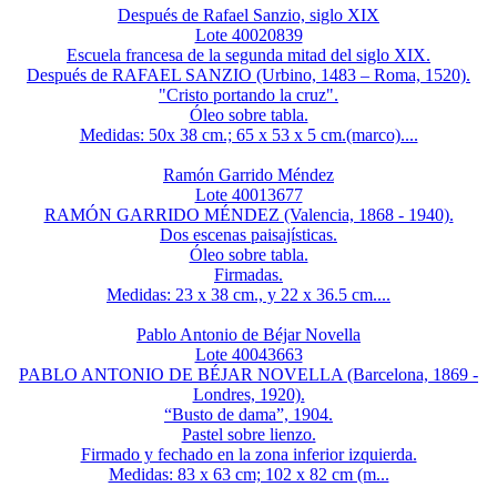
Después de Rafael Sanzio, siglo XIX
Lote 40020839
Escuela francesa de la segunda mitad del siglo XIX.
Después de RAFAEL SANZIO (Urbino, 1483 – Roma, 1520).
"Cristo portando la cruz".
Óleo sobre tabla.
Medidas: 50x 38 cm.; 65 x 53 x 5 cm.(marco)....
Ramón Garrido Méndez
Lote 40013677
RAMÓN GARRIDO MÉNDEZ (Valencia, 1868 - 1940).
Dos escenas paisajísticas.
Óleo sobre tabla.
Firmadas.
Medidas: 23 x 38 cm., y 22 x 36.5 cm....
Pablo Antonio de Béjar Novella
Lote 40043663
PABLO ANTONIO DE BÉJAR NOVELLA (Barcelona, 1869 -
Londres, 1920).
“Busto de dama”, 1904.
Pastel sobre lienzo.
Firmado y fechado en la zona inferior izquierda.
Medidas: 83 x 63 cm; 102 x 82 cm (m...