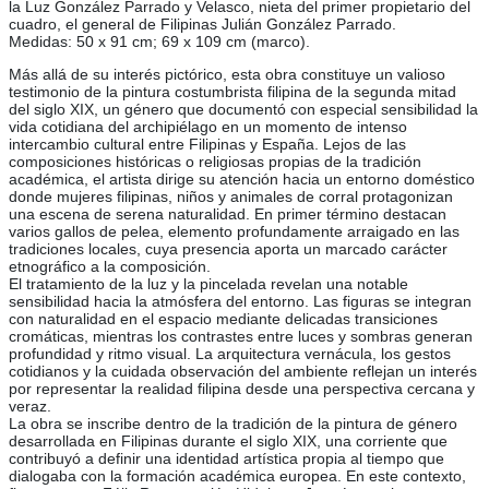
la Luz González Parrado y Velasco, nieta del primer propietario del
cuadro, el general de Filipinas Julián González Parrado.
Medidas: 50 x 91 cm; 69 x 109 cm (marco).
Más allá de su interés pictórico, esta obra constituye un valioso
testimonio de la pintura costumbrista filipina de la segunda mitad
del siglo XIX, un género que documentó con especial sensibilidad la
vida cotidiana del archipiélago en un momento de intenso
intercambio cultural entre Filipinas y España. Lejos de las
composiciones históricas o religiosas propias de la tradición
académica, el artista dirige su atención hacia un entorno doméstico
donde mujeres filipinas, niños y animales de corral protagonizan
una escena de serena naturalidad. En primer término destacan
varios gallos de pelea, elemento profundamente arraigado en las
tradiciones locales, cuya presencia aporta un marcado carácter
etnográfico a la composición.
El tratamiento de la luz y la pincelada revelan una notable
sensibilidad hacia la atmósfera del entorno. Las figuras se integran
con naturalidad en el espacio mediante delicadas transiciones
cromáticas, mientras los contrastes entre luces y sombras generan
profundidad y ritmo visual. La arquitectura vernácula, los gestos
cotidianos y la cuidada observación del ambiente reflejan un interés
por representar la realidad filipina desde una perspectiva cercana y
veraz.
La obra se inscribe dentro de la tradición de la pintura de género
desarrollada en Filipinas durante el siglo XIX, una corriente que
contribuyó a definir una identidad artística propia al tiempo que
dialogaba con la formación académica europea. En este contexto,