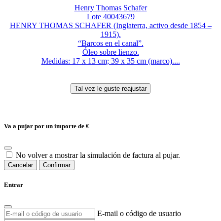
Henry Thomas Schafer
Lote 40043679
HENRY THOMAS SCHAFER (Inglaterra, activo desde 1854 –
1915).
“Barcos en el canal”.
Óleo sobre lienzo.
Medidas: 17 x 13 cm; 39 x 35 cm (marco)....
Va a pujar por un importe de
€
No volver a mostrar la simulación de factura al pujar.
Cancelar
Confirmar
Entrar
E-mail o código de usuario