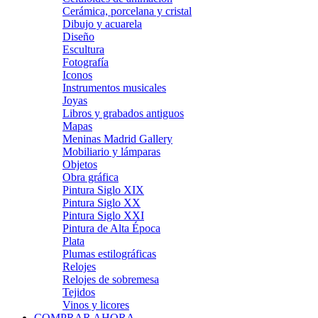
Cerámica, porcelana y cristal
Dibujo y acuarela
Diseño
Escultura
Fotografía
Iconos
Instrumentos musicales
Joyas
Libros y grabados antiguos
Mapas
Meninas Madrid Gallery
Mobiliario y lámparas
Objetos
Obra gráfica
Pintura Siglo XIX
Pintura Siglo XX
Pintura Siglo XXI
Pintura de Alta Época
Plata
Plumas estilográficas
Relojes
Relojes de sobremesa
Tejidos
Vinos y licores
COMPRAR AHORA