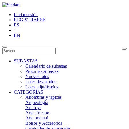
Iniciar sesión
REGISTRARSE
ES
|
EN
SUBASTAS
Calendario de subastas
Próximas subastas
Nuevos lotes
Lotes destacados
Lotes adjudicados
CATEGORÍAS
Alfombras y tapices
Arqueología
Art Toys
Arte africano
Arte oriental
Bolsos y Accesorios
Celuloides de animación