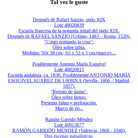
Tal vez le guste
Después de Rafael Sanzio, siglo XIX
Lote 40020839
Escuela francesa de la segunda mitad del siglo XIX.
Después de RAFAEL SANZIO (Urbino, 1483 – Roma, 1520).
"Cristo portando la cruz".
Óleo sobre tabla.
Medidas: 50x 38 cm.; 65 x 53 x 5 cm.(marco)....
Posiblemente Antonio María Esquivel
Lote 40020815
Escuela andaluza, ca. 1830. Posiblemente ANTONIO MARÍA
ESQUIVEL SUAREZ DE URBINA (Sevilla, 1806 – Madrid,
1857).
“Retrato de dama”.
Óleo sobre lienzo.
Presenta faltas y perforación.
Marco de ép...
Ramón Garrido Méndez
Lote 40013677
RAMÓN GARRIDO MÉNDEZ (Valencia, 1868 - 1940).
Dos escenas paisajísticas.