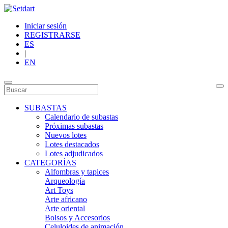
Iniciar sesión
REGISTRARSE
ES
|
EN
SUBASTAS
Calendario de subastas
Próximas subastas
Nuevos lotes
Lotes destacados
Lotes adjudicados
CATEGORÍAS
Alfombras y tapices
Arqueología
Art Toys
Arte africano
Arte oriental
Bolsos y Accesorios
Celuloides de animación