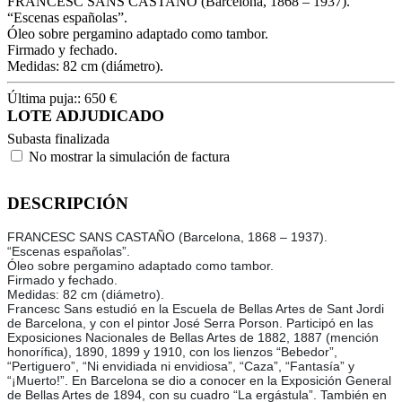
FRANCESC SANS CASTAÑO (Barcelona, 1868 – 1937).
“Escenas españolas”.
Óleo sobre pergamino adaptado como tambor.
Firmado y fechado.
Medidas: 82 cm (diámetro).
Última puja::
650
€
LOTE ADJUDICADO
Subasta finalizada
No mostrar la simulación de factura
DESCRIPCIÓN
FRANCESC SANS CASTAÑO (Barcelona, 1868 – 1937).
“Escenas españolas”.
Óleo sobre pergamino adaptado como tambor.
Firmado y fechado.
Medidas: 82 cm (diámetro).
Francesc Sans estudió en la Escuela de Bellas Artes de Sant Jordi
de Barcelona, y con el pintor José Serra Porson. Participó en las
Exposiciones Nacionales de Bellas Artes de 1882, 1887 (mención
honorífica), 1890, 1899 y 1910, con los lienzos “Bebedor”,
“Pertiguero”, “Ni envidiada ni envidiosa”, “Caza”, “Fantasía” y
“¡Muerto!”. En Barcelona se dio a conocer en la Exposición General
de Bellas Artes de 1894, con su cuadro “La ergástula”. También en