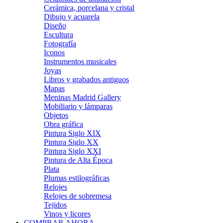
Cerámica, porcelana y cristal
Dibujo y acuarela
Diseño
Escultura
Fotografía
Iconos
Instrumentos musicales
Joyas
Libros y grabados antiguos
Mapas
Meninas Madrid Gallery
Mobiliario y lámparas
Objetos
Obra gráfica
Pintura Siglo XIX
Pintura Siglo XX
Pintura Siglo XXI
Pintura de Alta Época
Plata
Plumas estilográficas
Relojes
Relojes de sobremesa
Tejidos
Vinos y licores
COMPRAR AHORA