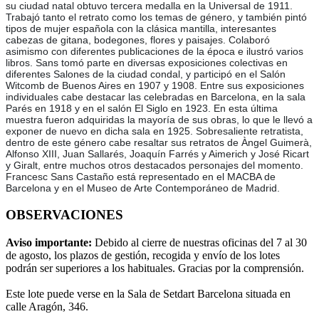
su ciudad natal obtuvo tercera medalla en la Universal de 1911.
Trabajó tanto el retrato como los temas de género, y también pintó
tipos de mujer española con la clásica mantilla, interesantes
cabezas de gitana, bodegones, flores y paisajes. Colaboró
asimismo con diferentes publicaciones de la época e ilustró varios
libros. Sans tomó parte en diversas exposiciones colectivas en
diferentes Salones de la ciudad condal, y participó en el Salón
Witcomb de Buenos Aires en 1907 y 1908. Entre sus exposiciones
individuales cabe destacar las celebradas en Barcelona, en la sala
Parés en 1918 y en el salón El Siglo en 1923. En esta última
muestra fueron adquiridas la mayoría de sus obras, lo que le llevó a
exponer de nuevo en dicha sala en 1925. Sobresaliente retratista,
dentro de este género cabe resaltar sus retratos de Àngel Guimerà,
Alfonso XIII, Juan Sallarés, Joaquín Farrés y Aimerich y José Ricart
y Giralt, entre muchos otros destacados personajes del momento.
Francesc Sans Castaño está representado en el MACBA de
Barcelona y en el Museo de Arte Contemporáneo de Madrid.
OBSERVACIONES
Aviso importante:
Debido al cierre de nuestras oficinas del 7 al 30
de agosto, los plazos de gestión, recogida y envío de los lotes
podrán ser superiores a los habituales. Gracias por la comprensión.
Este lote puede verse en la Sala de Setdart Barcelona situada en
calle Aragón, 346.