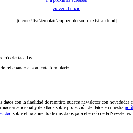
ir a próximas subastas
volver al inicio
[themes\five\template\coppermine\non_exist_ap.html]
es más destacadas.
rlo rellenando el siguiente formulario.
os con la finalidad de remitirte nuestra newsletter con novedades come
ormación adicional y detallada sobre protección de datos en nuestra
polí
vacidad
sobre el tratamiento de mis datos para el envío de la Newsletter.