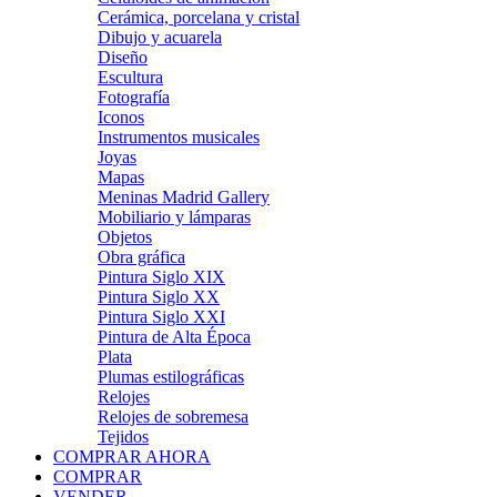
Cerámica, porcelana y cristal
Dibujo y acuarela
Diseño
Escultura
Fotografía
Iconos
Instrumentos musicales
Joyas
Mapas
Meninas Madrid Gallery
Mobiliario y lámparas
Objetos
Obra gráfica
Pintura Siglo XIX
Pintura Siglo XX
Pintura Siglo XXI
Pintura de Alta Época
Plata
Plumas estilográficas
Relojes
Relojes de sobremesa
Tejidos
COMPRAR AHORA
COMPRAR
VENDER