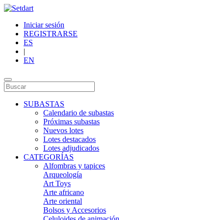
Iniciar sesión
REGISTRARSE
ES
|
EN
SUBASTAS
Calendario de subastas
Próximas subastas
Nuevos lotes
Lotes destacados
Lotes adjudicados
CATEGORÍAS
Alfombras y tapices
Arqueología
Art Toys
Arte africano
Arte oriental
Bolsos y Accesorios
Celuloides de animación