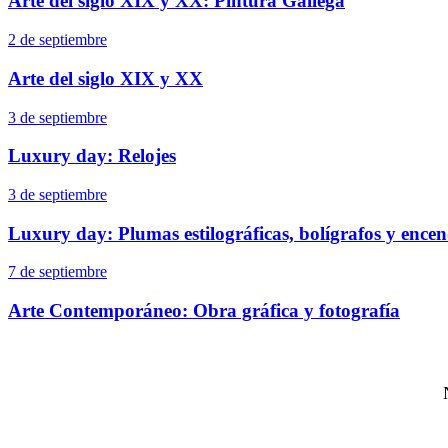
Arte del siglo XIX y XX: Pintura Gallega
2 de septiembre
Arte del siglo XIX y XX
3 de septiembre
Luxury day: Relojes
3 de septiembre
Luxury day: Plumas estilográficas, bolígrafos y ence
7 de septiembre
Arte Contemporáneo: Obra gráfica y fotografía