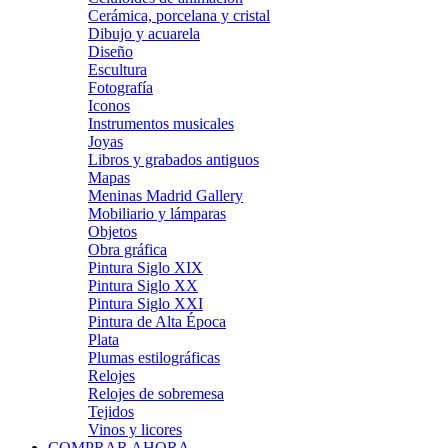
Cerámica, porcelana y cristal
Dibujo y acuarela
Diseño
Escultura
Fotografía
Iconos
Instrumentos musicales
Joyas
Libros y grabados antiguos
Mapas
Meninas Madrid Gallery
Mobiliario y lámparas
Objetos
Obra gráfica
Pintura Siglo XIX
Pintura Siglo XX
Pintura Siglo XXI
Pintura de Alta Época
Plata
Plumas estilográficas
Relojes
Relojes de sobremesa
Tejidos
Vinos y licores
COMPRAR AHORA