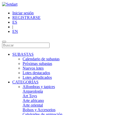
Iniciar sesión
REGISTRARSE
ES
|
EN
SUBASTAS
Calendario de subastas
Próximas subastas
Nuevos lotes
Lotes destacados
Lotes adjudicados
CATEGORÍAS
Alfombras y tapices
Arqueología
Art Toys
Arte africano
Arte oriental
Bolsos y Accesorios
Celuloides de animación