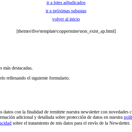
ir a lotes adjudicados
ir a próximas subastas
volver al inicio
[themes\five\template\coppermine\non_exist_ap.html]
es más destacadas.
rlo rellenando el siguiente formulario.
os con la finalidad de remitirte nuestra newsletter con novedades come
ormación adicional y detallada sobre protección de datos en nuestra
polí
vacidad
sobre el tratamiento de mis datos para el envío de la Newsletter.