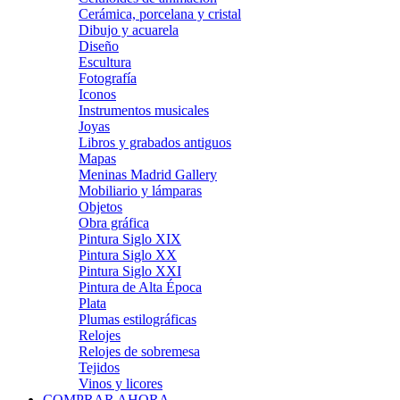
Cerámica, porcelana y cristal
Dibujo y acuarela
Diseño
Escultura
Fotografía
Iconos
Instrumentos musicales
Joyas
Libros y grabados antiguos
Mapas
Meninas Madrid Gallery
Mobiliario y lámparas
Objetos
Obra gráfica
Pintura Siglo XIX
Pintura Siglo XX
Pintura Siglo XXI
Pintura de Alta Época
Plata
Plumas estilográficas
Relojes
Relojes de sobremesa
Tejidos
Vinos y licores
COMPRAR AHORA