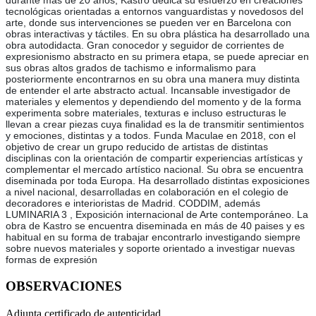
durante más de 20 años, Kastro dedica su esfuerzo en creaciones
tecnológicas orientadas a entornos vanguardistas y novedosos del
arte, donde sus intervenciones se pueden ver en Barcelona con
obras interactivas y táctiles. En su obra plástica ha desarrollado una
obra autodidacta. Gran conocedor y seguidor de corrientes de
expresionismo abstracto en su primera etapa, se puede apreciar en
sus obras altos grados de tachismo e informalismo para
posteriormente encontrarnos en su obra una manera muy distinta
de entender el arte abstracto actual. Incansable investigador de
materiales y elementos y dependiendo del momento y de la forma
experimenta sobre materiales, texturas e incluso estructuras le
llevan a crear piezas cuya finalidad es la de transmitir sentimientos
y emociones, distintas y a todos. Funda Maculae en 2018, con el
objetivo de crear un grupo reducido de artistas de distintas
disciplinas con la orientación de compartir experiencias artísticas y
complementar el mercado artístico nacional. Su obra se encuentra
diseminada por toda Europa. Ha desarrollado distintas exposiciones
a nivel nacional, desarrolladas en colaboración en el colegio de
decoradores e interioristas de Madrid. CODDIM, además
LUMINARIA 3 , Exposición internacional de Arte contemporáneo. La
obra de Kastro se encuentra diseminada en más de 40 paises y es
habitual en su forma de trabajar encontrarlo investigando siempre
sobre nuevos materiales y soporte orientado a investigar nuevas
formas de expresión
OBSERVACIONES
Adjunta certificado de autenticidad.