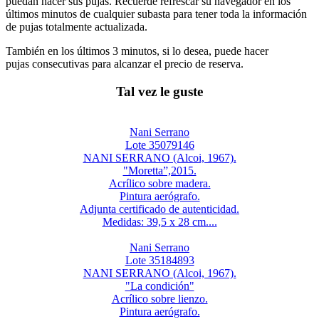
puedan hacer sus pujas. Recuerde refrescar su navegador en los
últimos minutos de cualquier subasta para tener toda la información
de pujas totalmente actualizada.
También en los últimos 3 minutos, si lo desea, puede hacer
pujas consecutivas para alcanzar el precio de reserva.
Tal vez le guste
Nani Serrano
Lote 35079146
NANI SERRANO (Alcoi, 1967).
"Moretta”,2015.
Acrílico sobre madera.
Pintura aerógrafo.
Adjunta certificado de autenticidad.
Medidas: 39,5 x 28 cm....
Nani Serrano
Lote 35184893
NANI SERRANO (Alcoi, 1967).
"La condición"
Acrílico sobre lienzo.
Pintura aerógrafo.