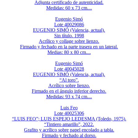
Adjunta certificado de autenticidad.
Medidas: 60 x 73 cm....
Eugenio Simó
Lote 40029086
EUGENIO SIMÓ (Valencia, actual).
Sin título. 1998
Acrílico y collage sobre lienzo.
Firmado y fechado en la parte trasera en un lateral.
Medias: 80 x 80 cm....
Eugenio Simó
Lote 40045028
EUGENIO SIMÓ (Valencia, actual).
“Al toro”.
Acrílico sobre lienzo.
Firmado en el ángulo inferior derecho.
Medidas: 93 x 74 cm....
Luis Feo
Lote 40025306
“LUIS FEO”; LUIS ESPEJO LEDESMA (Toledo, 1975).
“Tintiero amarillo”, 2022.
Grafito y acrílico sobre papel encolado a tabla.
Firmado y fechado al dorso.