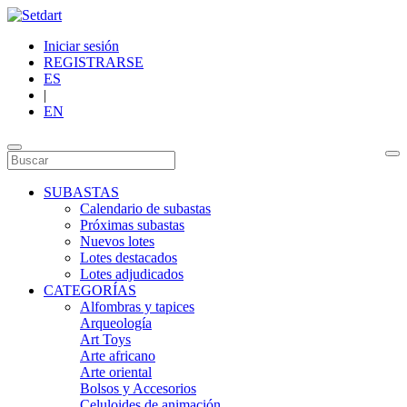
Iniciar sesión
REGISTRARSE
ES
|
EN
SUBASTAS
Calendario de subastas
Próximas subastas
Nuevos lotes
Lotes destacados
Lotes adjudicados
CATEGORÍAS
Alfombras y tapices
Arqueología
Art Toys
Arte africano
Arte oriental
Bolsos y Accesorios
Celuloides de animación