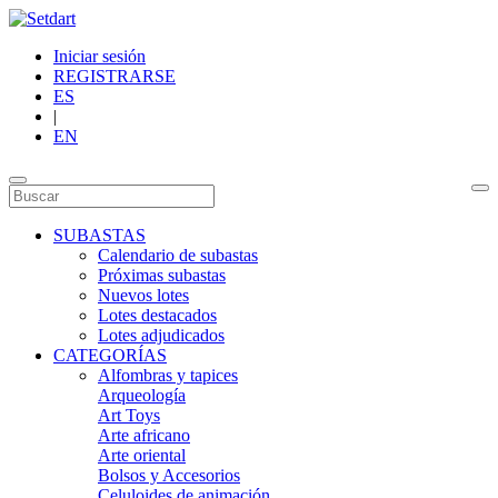
Iniciar sesión
REGISTRARSE
ES
|
EN
SUBASTAS
Calendario de subastas
Próximas subastas
Nuevos lotes
Lotes destacados
Lotes adjudicados
CATEGORÍAS
Alfombras y tapices
Arqueología
Art Toys
Arte africano
Arte oriental
Bolsos y Accesorios
Celuloides de animación