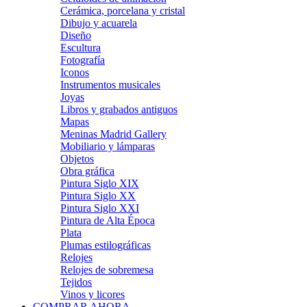
Cerámica, porcelana y cristal
Dibujo y acuarela
Diseño
Escultura
Fotografía
Iconos
Instrumentos musicales
Joyas
Libros y grabados antiguos
Mapas
Meninas Madrid Gallery
Mobiliario y lámparas
Objetos
Obra gráfica
Pintura Siglo XIX
Pintura Siglo XX
Pintura Siglo XXI
Pintura de Alta Época
Plata
Plumas estilográficas
Relojes
Relojes de sobremesa
Tejidos
Vinos y licores
COMPRAR AHORA