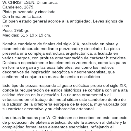
W. CHRISTESEN. Dinamarca.
Candelero, 1879.
Plata punzonada y cincelada.
Con firma en la base.
En buen estado general acorde a la antigüedad. Leves signos de
uso.
Peso: 1950 gr.
Medidas: 51 x 19 x 19 cm.
Notable candelero de finales del siglo XIX, realizado en plata y
ricamente decorado mediante punzonado y cincelado. La pieza
presenta una compleja estructura arquitectónica, articulada en
varios cuerpos, con profusa ornamentación de carácter historicista.
Destacan especialmente los elementos zoomorfos, como las patas
en forma de garra y las asas laterales, así como los motivos
decorativos de inspiración neogótica y neorrenacentista, que
confieren al conjunto un marcado sentido escultórico.
Este tipo de piezas responde al gusto ecléctico propio del siglo XIX,
donde la recuperación de estilos históricos se combina con una alta
calidad técnica en la ejecución. La riqueza ornamental y el
virtuosismo en el trabajo del metal sitúan este candelero dentro de
la tradición de la orfebrería europea de la época, muy valorada por
su carácter decorativo y su elaboración artesanal.
Las obras firmadas por W. Christesen se inscriben en este contexto
de producción de platería artística, donde la atención al detalle y la
complejidad formal eran elementos esenciales, reflejando el