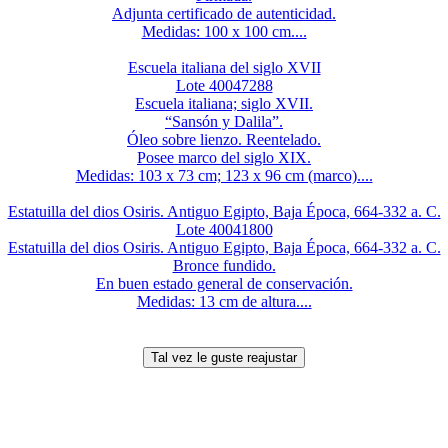
Adjunta certificado de autenticidad.
Medidas: 100 x 100 cm....
Escuela italiana del siglo XVII
Lote 40047288
Escuela italiana; siglo XVII.
“Sansón y Dalila”.
Óleo sobre lienzo. Reentelado.
Posee marco del siglo XIX.
Medidas: 103 x 73 cm; 123 x 96 cm (marco)....
Estatuilla del dios Osiris. Antiguo Egipto, Baja Época, 664-332 a. C.
Lote 40041800
Estatuilla del dios Osiris. Antiguo Egipto, Baja Época, 664-332 a. C.
Bronce fundido.
En buen estado general de conservación.
Medidas: 13 cm de altura....