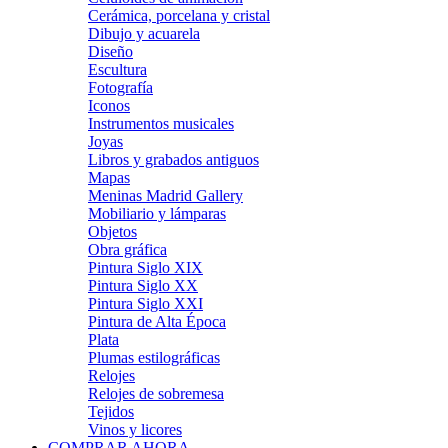
Cerámica, porcelana y cristal
Dibujo y acuarela
Diseño
Escultura
Fotografía
Iconos
Instrumentos musicales
Joyas
Libros y grabados antiguos
Mapas
Meninas Madrid Gallery
Mobiliario y lámparas
Objetos
Obra gráfica
Pintura Siglo XIX
Pintura Siglo XX
Pintura Siglo XXI
Pintura de Alta Época
Plata
Plumas estilográficas
Relojes
Relojes de sobremesa
Tejidos
Vinos y licores
COMPRAR AHORA