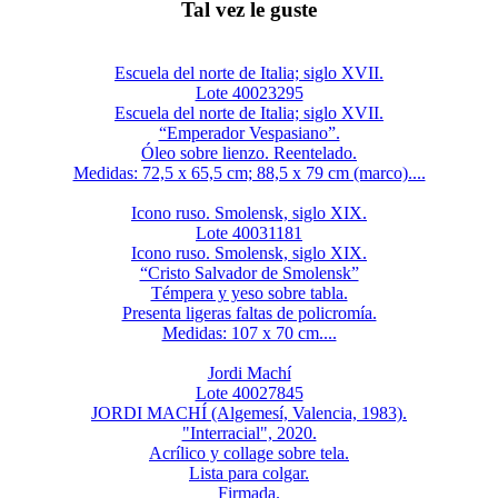
Tal vez le guste
Escuela del norte de Italia; siglo XVII.
Lote 40023295
Escuela del norte de Italia; siglo XVII.
“Emperador Vespasiano”.
Óleo sobre lienzo. Reentelado.
Medidas: 72,5 x 65,5 cm; 88,5 x 79 cm (marco)....
Icono ruso. Smolensk, siglo XIX.
Lote 40031181
Icono ruso. Smolensk, siglo XIX.
“Cristo Salvador de Smolensk”
Témpera y yeso sobre tabla.
Presenta ligeras faltas de policromía.
Medidas: 107 x 70 cm....
Jordi Machí
Lote 40027845
JORDI MACHÍ (Algemesí, Valencia, 1983).
"Interracial", 2020.
Acrílico y collage sobre tela.
Lista para colgar.
Firmada.