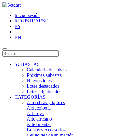
Iniciar sesión
REGISTRARSE
ES
|
EN
SUBASTAS
Calendario de subastas
Próximas subastas
Nuevos lotes
Lotes destacados
Lotes adjudicados
CATEGORÍAS
Alfombras y tapices
Arqueología
Art Toys
Arte africano
Arte oriental
Bolsos y Accesorios
Celuloides de animación