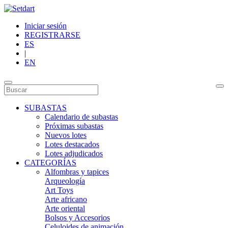
Iniciar sesión
REGISTRARSE
ES
|
EN
SUBASTAS
Calendario de subastas
Próximas subastas
Nuevos lotes
Lotes destacados
Lotes adjudicados
CATEGORÍAS
Alfombras y tapices
Arqueología
Art Toys
Arte africano
Arte oriental
Bolsos y Accesorios
Celuloides de animación