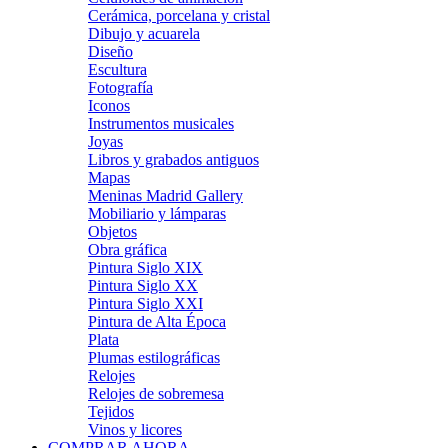
Cerámica, porcelana y cristal
Dibujo y acuarela
Diseño
Escultura
Fotografía
Iconos
Instrumentos musicales
Joyas
Libros y grabados antiguos
Mapas
Meninas Madrid Gallery
Mobiliario y lámparas
Objetos
Obra gráfica
Pintura Siglo XIX
Pintura Siglo XX
Pintura Siglo XXI
Pintura de Alta Época
Plata
Plumas estilográficas
Relojes
Relojes de sobremesa
Tejidos
Vinos y licores
COMPRAR AHORA