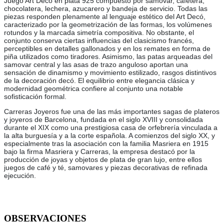
Juego Art Decó en plata 925 compuesto por samovar, cafetera,
chocolatera, lechera, azucarero y bandeja de servicio. Todas las
piezas responden plenamente al lenguaje estético del Art Decó,
caracterizado por la geometrización de las formas, los volúmenes
rotundos y la marcada simetría compositiva. No obstante, el
conjunto conserva ciertas influencias del clasicismo francés,
perceptibles en detalles gallonados y en los remates en forma de
piña utilizados como tiradores. Asimismo, las patas arqueadas del
samovar central y las asas de trazo anguloso aportan una
sensación de dinamismo y movimiento estilizado, rasgos distintivos
de la decoración decó. El equilibrio entre elegancia clásica y
modernidad geométrica confiere al conjunto una notable
sofisticación formal.
Carreras Joyeros fue una de las más importantes sagas de plateros
y joyeros de Barcelona, fundada en el siglo XVIII y consolidada
durante el XIX como una prestigiosa casa de orfebrería vinculada a
la alta burguesía y a la corte española. A comienzos del siglo XX, y
especialmente tras la asociación con la familia Masriera en 1915
bajo la firma Masriera y Carreras, la empresa destacó por la
producción de joyas y objetos de plata de gran lujo, entre ellos
juegos de café y té, samovares y piezas decorativas de refinada
ejecución.
OBSERVACIONES