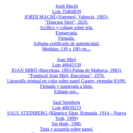
Jordi Machí
Lote 35404839
JORDI MACHÍ (Algemesí, Valencia, 1983).
"Dancing Skirt", 2020.
Acrílico y collage sobre tela.
Enmarcada.
Firmada.
Adjunta certificado de autenticidad.
Medidas: 130 x 100 cm....
Joan Miró
Lote 40045159
JOAN MIRÓ (Barcelona, 1893-Palma de Mallorca, 1983).
“Fundació Joan Miró, Barcelona”, 1976.
Litografía original en color sobre papel Guarro, ejemplar 83/99.
Firmada y numerada a lápiz.
Editada por...
Saul Steinberg
Lote 40039233
SAUL STEINBERG (Râmnicu Sărat, Rumanía, 1914 – Nueva
York, 1999)
Sin título, 1980.
Tinta y acuarela sobre papel.