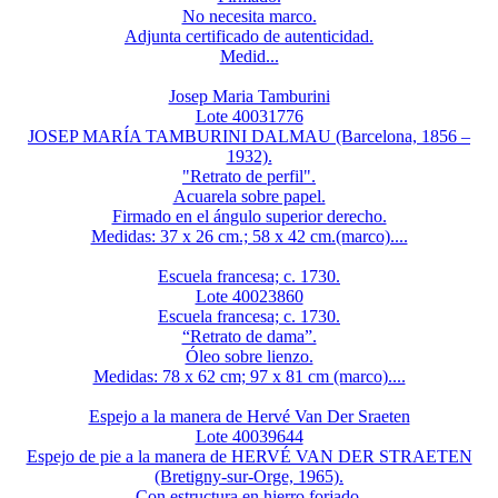
No necesita marco.
Adjunta certificado de autenticidad.
Medid...
Josep Maria Tamburini
Lote 40031776
JOSEP MARÍA TAMBURINI DALMAU (Barcelona, 1856 –
1932).
"Retrato de perfil".
Acuarela sobre papel.
Firmado en el ángulo superior derecho.
Medidas: 37 x 26 cm.; 58 x 42 cm.(marco)....
Escuela francesa; c. 1730.
Lote 40023860
Escuela francesa; c. 1730.
“Retrato de dama”.
Óleo sobre lienzo.
Medidas: 78 x 62 cm; 97 x 81 cm (marco)....
Espejo a la manera de Hervé Van Der Sraeten
Lote 40039644
Espejo de pie a la manera de HERVÉ VAN DER STRAETEN
(Bretigny-sur-Orge, 1965).
Con estructura en hierro forjado.