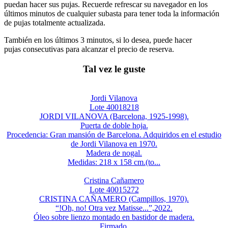
puedan hacer sus pujas. Recuerde refrescar su navegador en los
últimos minutos de cualquier subasta para tener toda la información
de pujas totalmente actualizada.
También en los últimos 3 minutos, si lo desea, puede hacer
pujas consecutivas para alcanzar el precio de reserva.
Tal vez le guste
Jordi Vilanova
Lote 40018218
JORDI VILANOVA (Barcelona, 1925-1998).
Puerta de doble hoja.
Procedencia: Gran mansión de Barcelona. Adquiridos en el estudio
de Jordi Vilanova en 1970.
Madera de nogal.
Medidas: 218 x 158 cm.(to...
Cristina Cañamero
Lote 40015272
CRISTINA CAÑAMERO (Campillos, 1970).
“!Oh, no! Otra vez Matisse...”,2022.
Óleo sobre lienzo montado en bastidor de madera.
Firmado.