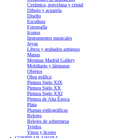
Cerámica, porcelana y cristal
Dibujo y acuarela
Diseño
Escultura
Fotografía
Iconos
Instrumentos musicales
Joyas
Libros y grabados antiguos
Mapas
Meninas Madrid Gallery
Mobiliario y lámparas
Objetos
Obra gráfica
Pintura Siglo XIX
Pintura Siglo XX
Pintura Siglo XXI
Pintura de Alta Época
Plata
Plumas estilográficas
Relojes
Relojes de sobremesa
Tejidos
Vinos y licores
COMPRAR AHORA