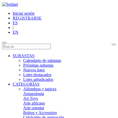
Iniciar sesión
REGISTRARSE
ES
|
EN
SUBASTAS
Calendario de subastas
Próximas subastas
Nuevos lotes
Lotes destacados
Lotes adjudicados
CATEGORÍAS
Alfombras y tapices
Arqueología
Art Toys
Arte africano
Arte oriental
Bolsos y Accesorios
Celuloides de animación