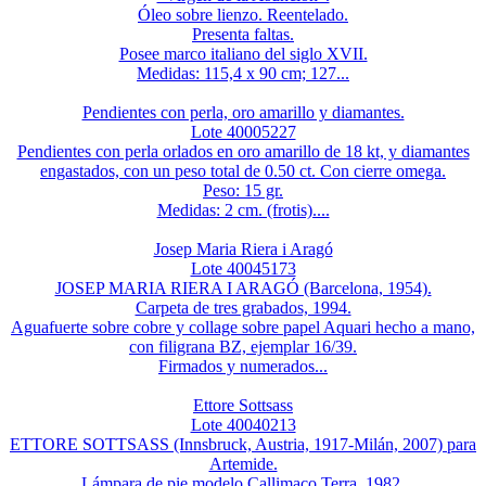
Óleo sobre lienzo. Reentelado.
Presenta faltas.
Posee marco italiano del siglo XVII.
Medidas: 115,4 x 90 cm; 127...
Pendientes con perla, oro amarillo y diamantes.
Lote 40005227
Pendientes con perla orlados en oro amarillo de 18 kt, y diamantes
engastados, con un peso total de 0.50 ct. Con cierre omega.
Peso: 15 gr.
Medidas: 2 cm. (frotis)....
Josep Maria Riera i Aragó
Lote 40045173
JOSEP MARIA RIERA I ARAGÓ (Barcelona, 1954).
Carpeta de tres grabados, 1994.
Aguafuerte sobre cobre y collage sobre papel Aquari hecho a mano,
con filigrana BZ, ejemplar 16/39.
Firmados y numerados...
Ettore Sottsass
Lote 40040213
ETTORE SOTTSASS (Innsbruck, Austria, 1917-Milán, 2007) para
Artemide.
Lámpara de pie modelo Callimaco Terra. 1982.