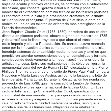
de cincelado que desarrolla una refinada decoración de roleos,
hojas de acanto y motivos vegetales, se combina con el virtuosismo
del calado, que confiere ligereza visual a la pieza y pone de
manifiesto el extraordinario dominio técnico de los talleres parisinos.
El contraste entre la plata y la profundidad cromática del esmalte
azul enriquece el conjunto- El punzón de Odiot sitúa la obra en el
ámbito de uno de los talleres de orfebrería más prestigiosos de la
Francia decimonónica.
Jean-Baptiste-Claude Odiot (1763–1850), heredero de una célebre
dinastía de plateros parisinos, obtuvo el grado de maestro en 1785
y desarrolló una brillante trayectoria que abarcó el tránsito entre el
estilo Imperio y el de la Restauración. Su carrera estuvo marcada
tanto por la innovación técnica como por el reconocimiento oficial.
Introdujo sistemas de ensamblaje mediante tuercas y tornillos que
permitieron abordar composiciones de gran complejidad y formato,
contribuyendo decisivamente a la modernización de la orfebrería
artística francesa. Entre sus realizaciones más célebres figuran la
monumental cuna del rey de Roma (1811), ejecutada junto a Pierre-
Philippe Thomire a partir de un diseño de Pierre-Paul Prud'hon para
Napoleón y María Luisa de Austria, así como la fastuosa toilette de
la emperatriz María Luisa. Durante la Restauración fue nombrado
proveedor de Luis XVIII, quien le concedió la Legión de Honor,
consolidando el prestigio internacional de la casa Odiot. En 1827
cedió el taller a su hijo Charles-Nicolas Odiot, garantizando la
continuidad de una manufactura que siguió siendo sinónimo de
excelencia técnica y elegancia formal. El punzón presente en esta
caja no solo certifica la calidad material de la obra, sino que la
vincula a una de las firmas más influyentes de la orfebrería