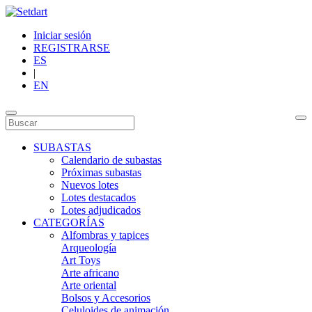
Iniciar sesión
REGISTRARSE
ES
|
EN
SUBASTAS
Calendario de subastas
Próximas subastas
Nuevos lotes
Lotes destacados
Lotes adjudicados
CATEGORÍAS
Alfombras y tapices
Arqueología
Art Toys
Arte africano
Arte oriental
Bolsos y Accesorios
Celuloides de animación