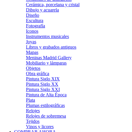
Cerámica, porcelana y cristal
Dibujo y acuarela
Diseño
Escultura
Fotografía
Iconos
Instrumentos musicales
Joyas
Libros y grabados antiguos
Mapas
Meninas Madrid Gallery
Mobiliario y lámparas
Objetos
Obra gráfica
Pintura Siglo XIX
Pintura Siglo XX
Pintura Siglo XXI
Pintura de Alta Época
Plata
Plumas estilográficas
Relojes
Relojes de sobremesa
Tejidos
Vinos y licores
COMPRAR AHORA