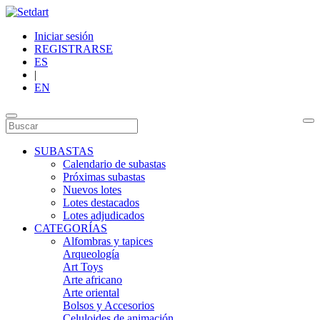
Iniciar sesión
REGISTRARSE
ES
|
EN
SUBASTAS
Calendario de subastas
Próximas subastas
Nuevos lotes
Lotes destacados
Lotes adjudicados
CATEGORÍAS
Alfombras y tapices
Arqueología
Art Toys
Arte africano
Arte oriental
Bolsos y Accesorios
Celuloides de animación