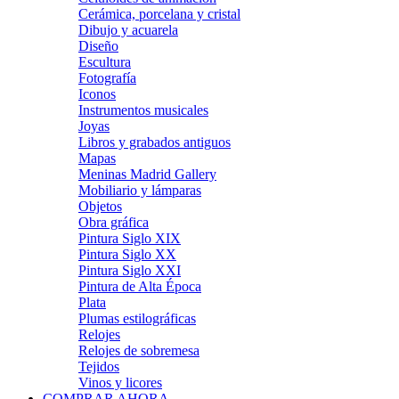
Cerámica, porcelana y cristal
Dibujo y acuarela
Diseño
Escultura
Fotografía
Iconos
Instrumentos musicales
Joyas
Libros y grabados antiguos
Mapas
Meninas Madrid Gallery
Mobiliario y lámparas
Objetos
Obra gráfica
Pintura Siglo XIX
Pintura Siglo XX
Pintura Siglo XXI
Pintura de Alta Época
Plata
Plumas estilográficas
Relojes
Relojes de sobremesa
Tejidos
Vinos y licores
COMPRAR AHORA