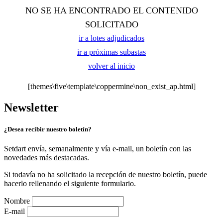
NO SE HA ENCONTRADO EL CONTENIDO
SOLICITADO
ir a lotes adjudicados
ir a próximas subastas
volver al inicio
[themes\five\template\coppermine\non_exist_ap.html]
Newsletter
¿Desea recibir nuestro boletín?
Setdart envía, semanalmente y vía e-mail, un boletín con las
novedades más destacadas.
Si todavía no ha solicitado la recepción de nuestro boletín, puede
hacerlo rellenando el siguiente formulario.
Nombre
E-mail