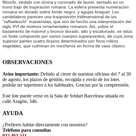
filósofo, vestido con túnica y coronado de laurel, sentado en un
trono bajo de inspiración romana. La esfera presenta numeración
romana en dorado sobre fondo negro, y agujas breguet. Los
candelabros parecen una trasposición tridimensional de los
“raffaeleschi” manieristas, que son de hecho una interpretación del
siglo XVI de motivos ornamentales romanos. Así, sobre el
basamento de mármol y bronce dorado, alto y escalonado, se sitúa
un fuste compuesto por varios cuerpos superpuestos, de cuya zona
superior parten cuatro brazos determinados por finos roleos
vegetales, que culminan en mecheros en forma de vaso clásico.
OBSERVACIONES
Aviso importante:
Debido al cierre de nuestras oficinas del 7 al 30
de agosto, los plazos de gestión, recogida y envío de los lotes
podrán ser superiores a los habituales. Gracias por la comprensión.
Este lote puede verse en la Sala de Setdart Barcelona situada en
calle Aragón, 346.
AYUDA
¿Prefieres hablar directamente con nosotros?
Teléfono para consultas
932 463 241