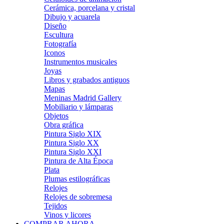
Cerámica, porcelana y cristal
Dibujo y acuarela
Diseño
Escultura
Fotografía
Iconos
Instrumentos musicales
Joyas
Libros y grabados antiguos
Mapas
Meninas Madrid Gallery
Mobiliario y lámparas
Objetos
Obra gráfica
Pintura Siglo XIX
Pintura Siglo XX
Pintura Siglo XXI
Pintura de Alta Época
Plata
Plumas estilográficas
Relojes
Relojes de sobremesa
Tejidos
Vinos y licores
COMPRAR AHORA