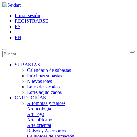
Iniciar sesión
REGISTRARSE
ES
|
EN
SUBASTAS
Calendario de subastas
Próximas subastas
Nuevos lotes
Lotes destacados
Lotes adjudicados
CATEGORÍAS
Alfombras y tapices
Arqueología
Art Toys
Arte africano
Arte oriental
Bolsos y Accesorios
Celuloides de animación