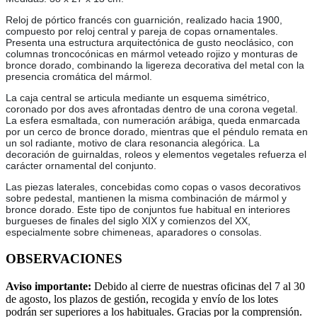
Reloj de pórtico francés con guarnición, realizado hacia 1900,
compuesto por reloj central y pareja de copas ornamentales.
Presenta una estructura arquitectónica de gusto neoclásico, con
columnas troncocónicas en mármol veteado rojizo y monturas de
bronce dorado, combinando la ligereza decorativa del metal con la
presencia cromática del mármol.
La caja central se articula mediante un esquema simétrico,
coronado por dos aves afrontadas dentro de una corona vegetal.
La esfera esmaltada, con numeración arábiga, queda enmarcada
por un cerco de bronce dorado, mientras que el péndulo remata en
un sol radiante, motivo de clara resonancia alegórica. La
decoración de guirnaldas, roleos y elementos vegetales refuerza el
carácter ornamental del conjunto.
Las piezas laterales, concebidas como copas o vasos decorativos
sobre pedestal, mantienen la misma combinación de mármol y
bronce dorado. Este tipo de conjuntos fue habitual en interiores
burgueses de finales del siglo XIX y comienzos del XX,
especialmente sobre chimeneas, aparadores o consolas.
OBSERVACIONES
Aviso importante:
Debido al cierre de nuestras oficinas del 7 al 30
de agosto, los plazos de gestión, recogida y envío de los lotes
podrán ser superiores a los habituales. Gracias por la comprensión.