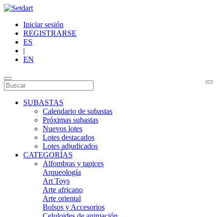
Iniciar sesión
REGISTRARSE
ES
|
EN
SUBASTAS
Calendario de subastas
Próximas subastas
Nuevos lotes
Lotes destacados
Lotes adjudicados
CATEGORÍAS
Alfombras y tapices
Arqueología
Art Toys
Arte africano
Arte oriental
Bolsos y Accesorios
Celuloides de animación