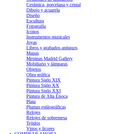
Cerámica, porcelana y cristal
Dibujo y acuarela
Diseño
Escultura
Fotografía
Iconos
Instrumentos musicales
Joyas
Libros y grabados antiguos
Mapas
Meninas Madrid Gallery
Mobiliario y lámparas
Objetos
Obra gráfica
Pintura Siglo XIX
Pintura Siglo XX
Pintura Siglo XXI
Pintura de Alta Época
Plata
Plumas estilográficas
Relojes
Relojes de sobremesa
Tejidos
Vinos y licores
COMPRAR AHORA