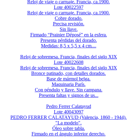
Reloj de viaje o carruaje. Francia, ca.1900.
Lote 40022597
Reloj de viaje o carruaje. Francia, ca.1900.
Cobre dorado.
Precisa revisión.
Sin llave.
Firmado “Prainier Déposé” en la esfera.
Presenta pérdidas del dorado.
Medidas: 8,5 x 5,5 x 4 cm....
Reloj de sobremesa. Francia, finales del siglo XIX
Lote 40022608
Reloj de sobremesa. Francia, finales del siglo XIX
Bronce patinado, con detalles dorados.
Base de mármol belga.
Maquinaria París.
Con péndulo y llave. Sin campana.
Presenta faltas y signos de us...
Pedro Ferrer Calatayud
Lote 40043097
PEDRO FERRER CALATAYUD (Valencia, 1860 - 1944).
"La modelo".
Óleo sobre tabla.
Firmado en el ángulo inferior derecho.