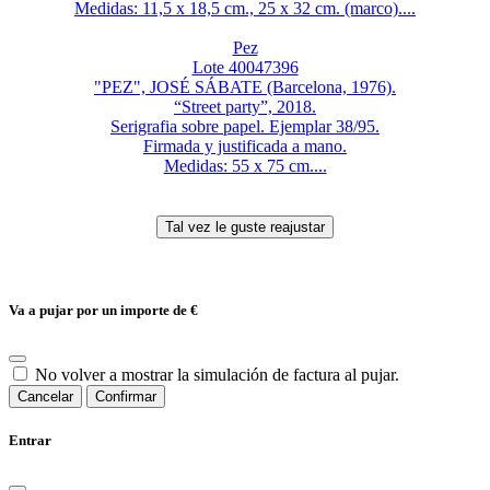
Medidas: 11,5 x 18,5 cm., 25 x 32 cm. (marco)....
Pez
Lote 40047396
"PEZ", JOSÉ SÁBATE (Barcelona, 1976).
“Street party”, 2018.
Serigrafia sobre papel. Ejemplar 38/95.
Firmada y justificada a mano.
Medidas: 55 x 75 cm....
Va a pujar por un importe de
€
No volver a mostrar la simulación de factura al pujar.
Cancelar
Confirmar
Entrar