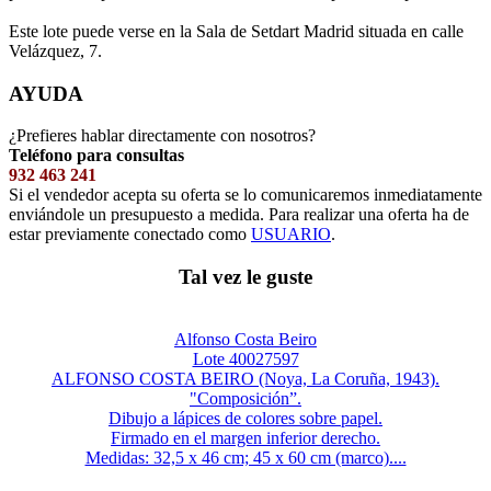
Este lote puede verse en la Sala de Setdart Madrid situada en calle
Velázquez, 7.
AYUDA
¿Prefieres hablar directamente con nosotros?
Teléfono para consultas
932 463 241
Si el vendedor acepta su oferta se lo comunicaremos inmediatamente
enviándole un presupuesto a medida. Para realizar una oferta ha de
estar previamente conectado como
USUARIO
.
Tal vez le guste
Alfonso Costa Beiro
Lote 40027597
ALFONSO COSTA BEIRO (Noya, La Coruña, 1943).
"Composición”.
Dibujo a lápices de colores sobre papel.
Firmado en el margen inferior derecho.
Medidas: 32,5 x 46 cm; 45 x 60 cm (marco)....