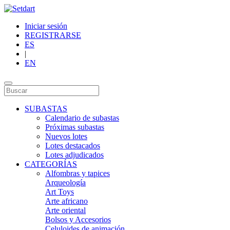
Iniciar sesión
REGISTRARSE
ES
|
EN
SUBASTAS
Calendario de subastas
Próximas subastas
Nuevos lotes
Lotes destacados
Lotes adjudicados
CATEGORÍAS
Alfombras y tapices
Arqueología
Art Toys
Arte africano
Arte oriental
Bolsos y Accesorios
Celuloides de animación