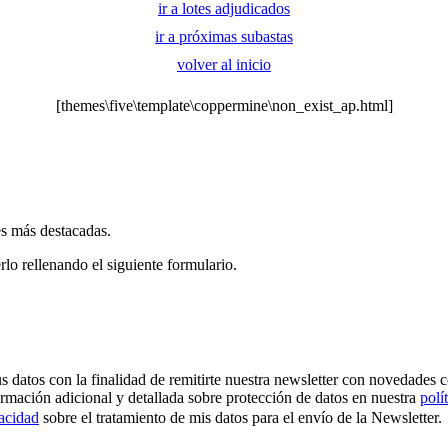
ir a lotes adjudicados
ir a próximas subastas
volver al inicio
[themes\five\template\coppermine\non_exist_ap.html]
es más destacadas.
rlo rellenando el siguiente formulario.
os con la finalidad de remitirte nuestra newsletter con novedades come
ormación adicional y detallada sobre protección de datos en nuestra
polí
vacidad
sobre el tratamiento de mis datos para el envío de la Newsletter.