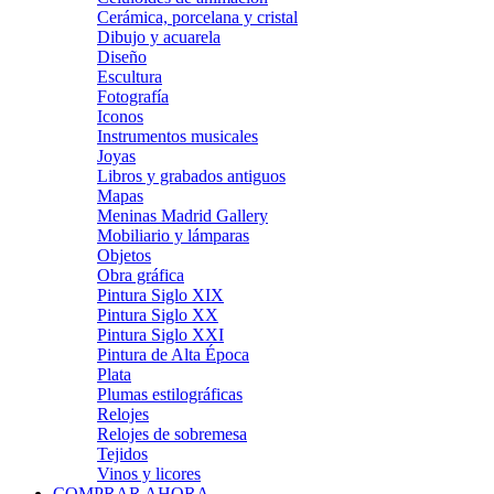
Cerámica, porcelana y cristal
Dibujo y acuarela
Diseño
Escultura
Fotografía
Iconos
Instrumentos musicales
Joyas
Libros y grabados antiguos
Mapas
Meninas Madrid Gallery
Mobiliario y lámparas
Objetos
Obra gráfica
Pintura Siglo XIX
Pintura Siglo XX
Pintura Siglo XXI
Pintura de Alta Época
Plata
Plumas estilográficas
Relojes
Relojes de sobremesa
Tejidos
Vinos y licores
COMPRAR AHORA